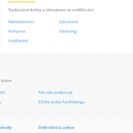
Vydáváme knihy a věnujeme se vzdělávání
Nakladatelství
Advokacie
Knihovna
Elearning
Vzdělávání
ormace
tví
Kdo nás podporuje
u
Etický kodex fundraisingu
bchody
Dobročinná aukce