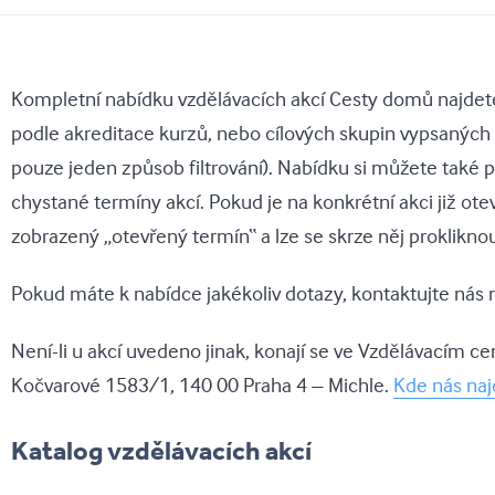
Kompletní nabídku vzdělávacích akcí Cesty domů najdete 
podle akreditace kurzů, nebo cílových skupin vypsaných 
pouze jeden způsob filtrování). Nabídku si můžete také pr
chystané termíny akcí. Pokud je na konkrétní akci již ote
zobrazený „otevřený termín“ a lze se skrze něj prokliknou
Pokud máte k nabídce jakékoliv dotazy, kontaktujte nás
Není-li u akcí uvedeno jinak, konají se ve Vzdělávacím 
Kočvarové 1583/1, 140 00 Praha 4 – Michle.
Kde nás naj
Katalog vzdělávacích akcí