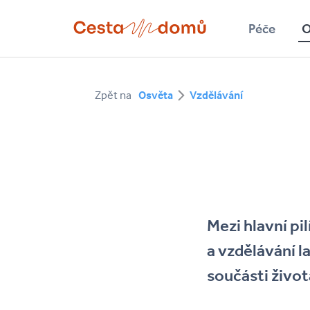
Přejít k hlavnímu obsahu
Péče
O
Hledat
Zpět na
Osvěta
Vzdělávání
Mezi hlavní pi
a vzdělávání l
součásti život