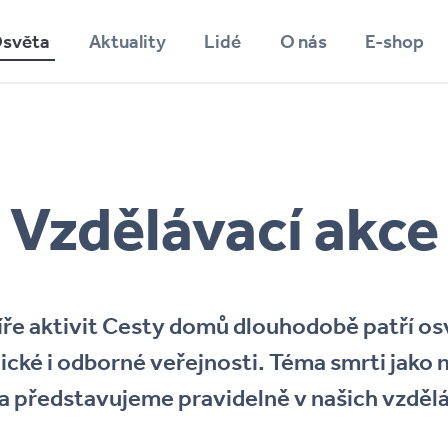
světa
Aktuality
Lidé
O nás
E-shop
Vyhledávání
Vzdělávací akce
líře aktivit Cesty domů dlouhodobě patří o
aické i odborné veřejnosti. Téma smrti jako 
a představujeme pravidelně v našich vzdělá