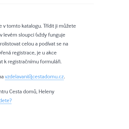
v tomto katalogu. Třídit ji můžete
v levém sloupci (vždy funguje
olistovat celou a podívat se na
vřená registrace, je u akce
t k registračnímu formuláři.
 na
vzdelavani@cestadomu.cz
.
centru Cesta domů, Heleny
dete?