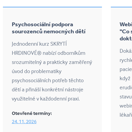
Psychosociální podpora
Webi
sourozenců nemocných dětí
"Co 
dokt
Jednodenní kurz SKRYTÍ
Dokáž
HRDINOVÉ® nabízí odborníkům
rychl
srozumitelný a prakticky zaměřený
paci
úvod do problematiky
když
psychosociálních potřeb těchto
erudi
dětí a přináší konkrétní nástroje
stav
využitelné v každodenní praxi.
webi
Otevřené termíny:
lékař
24. 11. 2026