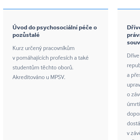
Úvod do psychosociální péče o
Dřív
pozůstalé
práv
souv
Kurz určený pracovníkům
Dříve
v pomáhajících profesích a také
repub
studentům těchto oborů.
a pře
Akreditováno u MPSV.
uprav
o záv
úmrtí
dopo
dostá
v záv