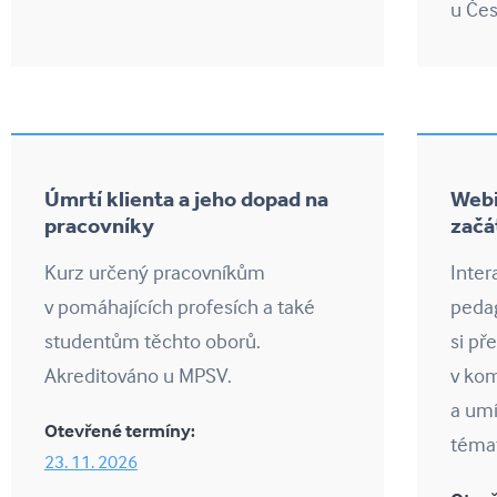
u Čes
Úmrtí klienta a jeho dopad na
Webi
pracovníky
začá
Kurz určený pracovníkům
Inter
v pomáhajících profesích a také
peda
studentům těchto oborů.
si př
Akreditováno u MPSV.
v kom
a umí
Otevřené termíny:
téma
23. 11. 2026