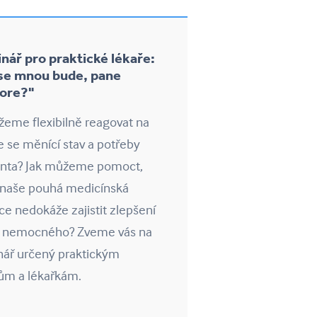
nář pro praktické lékaře:
se mnou bude, pane
ore?"
eme flexibilně reagovat na
e se měnící stav a potřeby
enta? Jak můžeme pomoct,
 naše pouhá medicínská
ce nedokáže zajistit zlepšení
u nemocného? Zveme vás na
nář určený praktickým
ům a lékařkám.