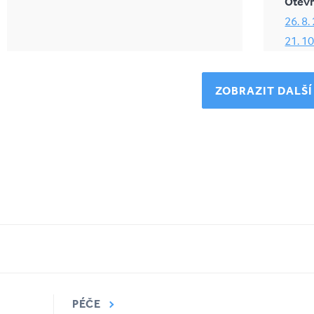
Otevř
26. 8.
21. 1
ZOBRAZIT DALŠÍ
PÉČE