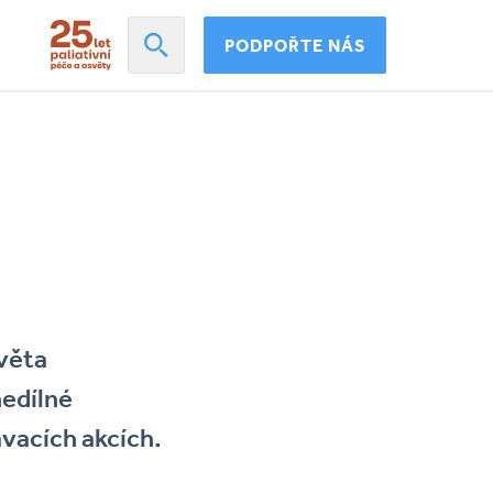
PODPOŘTE NÁS
světa
nedílné
vacích akcích.