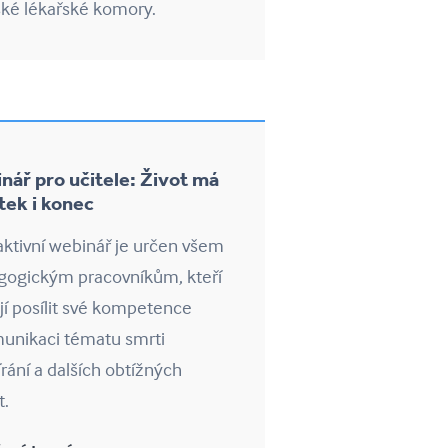
ké lékařské komory.
nář pro učitele: Život má
tek i konec
aktivní webinář je určen všem
gogickým pracovníkům, kteří
ejí posílit své kompetence
unikaci tématu smrti
rání a dalších obtížných
t.