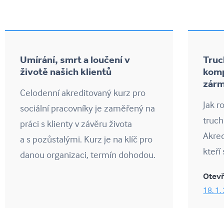
Umírání, smrt a loučení v
Truc
životě našich klientů
komp
zár
Celodenní akreditovaný kurz pro
Jak 
sociální pracovníky je zaměřený na
truch
práci s klienty v závěru života
Akred
a s pozůstalými. Kurz je na klíč pro
kteří
danou organizaci, termín dohodou.
Otevř
18. 1.