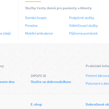
Služby Cesty domů pro pacienty a klienty
Domácí hospic
Podpůrné služby
Poradna
Odlehčovací služby
a údajů
Mobilní ambulance
Půjčovna pomůcek
 vy
Praktické inf
Firemní dárcovs
ZAPOJTE SE
ronem dne
Staňte se dobrovolníkem
Potvrzení o dar
E-shop
Dobročinné o