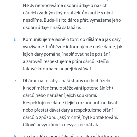
Nikdy neprodáváme osobní údaje o našich
dárcích žádným jiným subjektům ani je s nimi
nesdílíme. Bude-li si to dárce přát, vymažeme jeho
osobní údaje z naší databáze.
Komunikujeme jasně o tom, co děláme a jak dary
využíváme. Průběžně informujeme naše dárce, jak
jejich dary pomáhají naplňovat naše poslání,
a zároveň respektujeme přání dárců, kteří si
takové informace nepřejí dostávat.
Dbáme na to, aby z naší strany nedocházelo
k nepřiměřenému obtěžování (potenciálních)
dárců nebo narušení jejich soukromí.
Respektujeme dárce i jejich rozhodnutí nedávat
nebo přestat dávat dary a respektujeme přání
dárců o způsobu, jakým chtějí být kontaktováni.
Citově nevydíráme a nevyvíjíme nátlak.
Za dary děkujeme vždy, včas a adekvátní formou