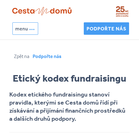
Přejít k hlavnímu obsahu
menu
PODPOŘTE NÁS
Hledat
Zpět na
Podpořte nás
Vyhledávání
Etický kodex fundraisingu
Kodex etického fundraisingu stanoví
pravidla, kterými se Cesta domů řídí při
získávání a přijímání finančních prostředků
a dalších druhů podpory.