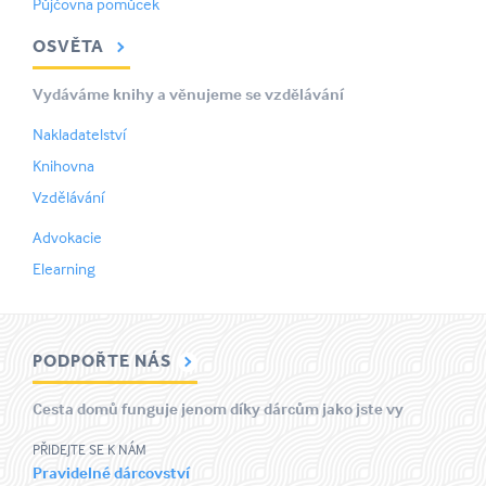
Půjčovna pomůcek
OSVĚTA
Vydáváme knihy a věnujeme se vzdělávání
Nakladatelství
Knihovna
Vzdělávání
Advokacie
Elearning
PODPOŘTE NÁS
Cesta domů funguje jenom díky dárcům jako jste vy
PŘIDEJTE SE K NÁM
Pravidelné dárcovství