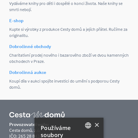
Vydáváme knihy pro děti i dospělé o konci života. Naše knihy se
smrti nebojí.
E-shop
Kupte si výrobky z produkce Cesty domů a jejích přátel. Ručíme za
originalitu.
Dobročinné obchody
Charitativní prodej nového i bazarového zboží ve dvou kamenných
obchodech v Praze.
Dobročinná aukce
Koupí díla v aukci spojíte investici do umění s podporou Cesty
domů.
×
Provozovatel webu
Používáme
Cesta domů, z.ú.
soubory
IČO: 265 28 843