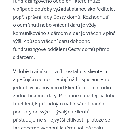
fundraisingového oddělení, které může
v případě potřeby vyžádat stanovisko ředitele,
popř. správní rady Cesty domů. Rozhodnutí
o odmítnutí nebo vrácení daru je vždy
komunikováno s dárcem a dar je vrácen v plné
výši. Způsob vrácení daru dohodne
fundraisingové oddělení Cesty domů přímo
s dárcem.
V době trvání smluvního vztahu s klientem
a pečující rodinou nepřijímá hospic ani jeho
jednotliví pracovníci od klientů či jejich rodin
žádné finanční dary. Podobně i později, v době
truchlení, k případným nabídkám finanční
podpory od svých bývalých klientů
přistupujeme s nejvyšší citlivosti, protože se
tak chceme vyhnout jakémukoli náznaku