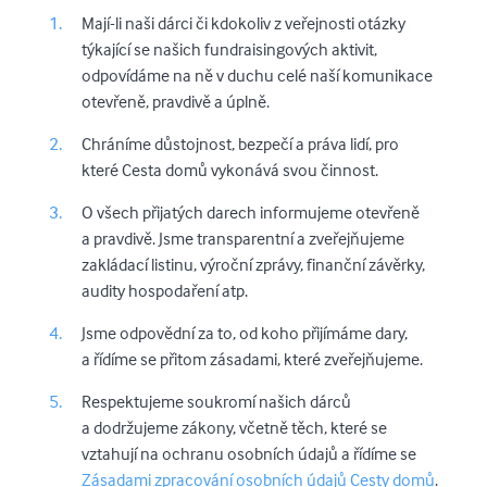
Mají-li naši dárci či kdokoliv z veřejnosti otázky
týkající se našich fundraisingových aktivit,
odpovídáme na ně v duchu celé naší komunikace
otevřeně, pravdivě a úplně.
Chráníme důstojnost, bezpečí a práva lidí, pro
které Cesta domů vykonává svou činnost.
O všech přijatých darech informujeme otevřeně
a pravdivě. Jsme transparentní a zveřejňujeme
zakládací listinu, výroční zprávy, finanční závěrky,
audity hospodaření atp.
Jsme odpovědní za to, od koho přijímáme dary,
a řídíme se přitom zásadami, které zveřejňujeme.
Respektujeme soukromí našich dárců
a dodržujeme zákony, včetně těch, které se
vztahují na ochranu osobních údajů a řídíme se
Zásadami zpracování osobních údajů Cesty domů
.