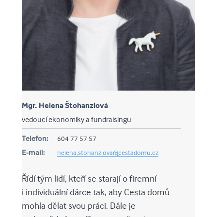
Mgr. Helena Štohanzlová
vedoucí ekonomiky a fundraisingu
Telefon:
604 77 57 57
E-mail:
helena.stohanzlova@cestadomu.cz
Řídí tým lidí, kteří se starají o firemní
i individuální dárce tak, aby Cesta domů
mohla dělat svou práci. Dále je