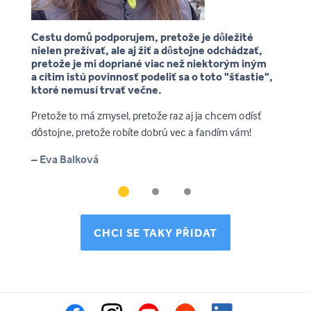
Cestu domů podporujem, pretože je dôležité
Př
ě
nielen prežívať, ale aj žiť a dôstojne odchádzať,
po
pretože je mi dopriané viac než niektorým iným
ž
a cítim istú povinnosť podeliť sa o toto "šťastie",
ko
ktoré nemusí trvať večne.
– 
Pretože to má zmysel, pretože raz aj ja chcem odísť
dôstojne, pretože robíte dobrú vec a fandím vám!
– Eva Balková
CHCI SE TAKY PŘIDAT