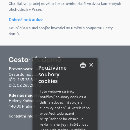
Charitativní prodej nového i bazarového zboží ve dvou kamenných
obchodech v Praze.
Dobročinná aukce
Koupí díla v aukci spojíte investici do umění s podporou Cesty
domů.
×
Používáme
Provozovatel webu
soubory
Cesta domů, z.ú.
IČO: 265 28 843
cookies
CZECH
DIČ: CZ 26528843
ENGLISH
Tyto webové stránky
Kde nás najdete
používají soubory cookies a
Heleny Kočvarové 1
další sledovací nástroje s
140 00 Praha 4
cílem vylepšení uživatelského
prostředí, zobrazení
Kontaktní informace
přizpůsobeného obsahu a
reklam, analýzy návštěvnosti
webových stránek a zjištění