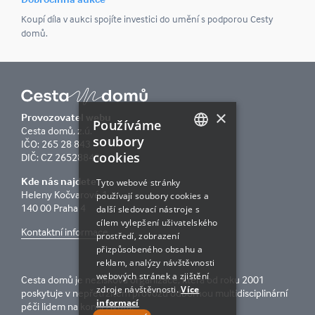
Koupí díla v aukci spojíte investici do umění s podporou Cesty
domů.
×
Provozovatel webu
Používáme
Cesta domů, z.ú.
soubory
IČO: 265 28 843
cookies
CZECH
DIČ: CZ 26528843
ENGLISH
Kde nás najdete
Tyto webové stránky
Heleny Kočvarové 1
používají soubory cookies a
140 00 Praha 4
další sledovací nástroje s
cílem vylepšení uživatelského
Kontaktní informace
prostředí, zobrazení
přizpůsobeného obsahu a
reklam, analýzy návštěvnosti
webových stránek a zjištění
Cesta domů je nezisková organizace, která od roku 2001
zdroje návštěvnosti.
Více
poskytuje v nepřetržitém provozu odbornou multidisciplinární
informací
péči lidem na konci života.