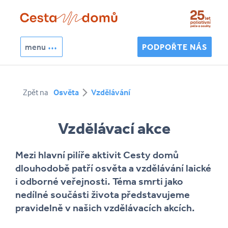
Přejít k hlavnímu obsahu
menu
PODPOŘTE NÁS
Hledat
Zpět na
Osvěta
Vzdělávání
Vyhledávání
Vzdělávací akce
Mezi hlavní pilíře aktivit Cesty domů
dlouhodobě patří osvěta a vzdělávání laické
i odborné veřejnosti. Téma smrti jako
nedílné součásti života představujeme
pravidelně v našich vzdělávacích akcích.