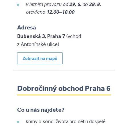
v letním provozu od
29. 6.
do
28. 8.
otevřeno
12.00–18.00
Adresa
Bubenská 3, Praha 7
(vchod
z Antonínské ulice)
Zobrazit na mapě
Dobročinný obchod Praha 6
Co u nás najdete?
knihy o konci života pro děti i dospělé