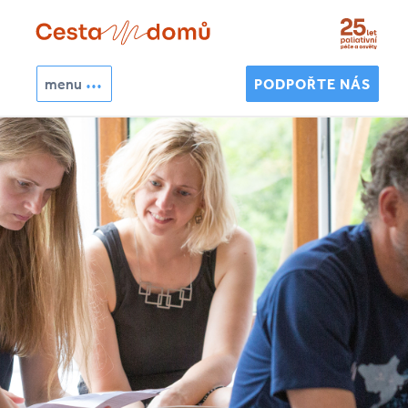
Přejít k hlavnímu obsahu
menu
PODPOŘTE NÁS
Hledat
Vyhledávání