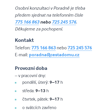
Osobní konzultaci v Poradně je třeba
předem sjednat na telefonním čísle
775 166 863
nebo
725 245 576
.
Děkujeme za pochopení.
Kontakt
Telefon:
775 166 863
nebo
725 245 576
E-mail:
poradna@cestadomu.cz
Provozní doba
– v pracovní dny:
pondělí, úterý:
9–17
h
středa:
9–13
h
čtvrtek, pátek:
9–17
h
o svátcích zavřeno