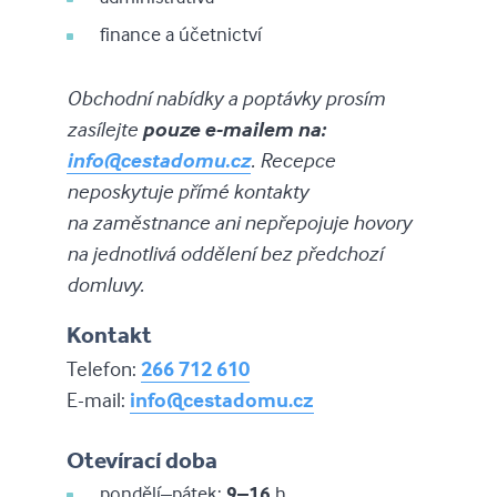
finance a účetnictví
Obchodní nabídky a poptávky prosím
zasílejte
pouze e-mailem na:
info@cestadomu.cz
. Recepce
neposkytuje přímé kontakty
na zaměstnance ani nepřepojuje hovory
na jednotlivá oddělení bez předchozí
domluvy.
Kontakt
Telefon:
266 712 610
E-mail:
info@cestadomu.cz
Otevírací doba
pondělí–pátek:
9–16
h