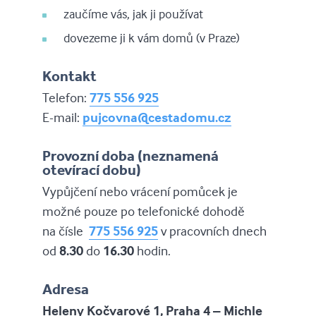
zaučíme vás, jak ji používat
dovezeme ji k vám domů (v Praze)
Kontakt
Telefon:
775 556 925
E-mail:
pujcovna@cestadomu.cz
Provozní doba (neznamená
otevírací dobu)
Vypůjčení nebo vrácení pomůcek je
možné pouze po telefonické dohodě
na čísle
775 556 925
v pracovních dnech
od
8.30
do
16.30
hodin.
Adresa
Heleny Kočvarové 1, Praha 4 – Michle