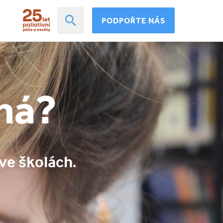
PODPOŘTE NÁS
ná?
ve školách.