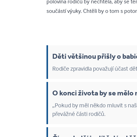
polovina rodičů by nechtěla, aby se té
součástí výuky. Chtěli by o tom s poto
Děti většinou přišly o ba
Rodiče zpravidla považují účast dě
O konci života by se mělo 
„Pokud by měl někdo mluvit s našim
převážné části rodičů.