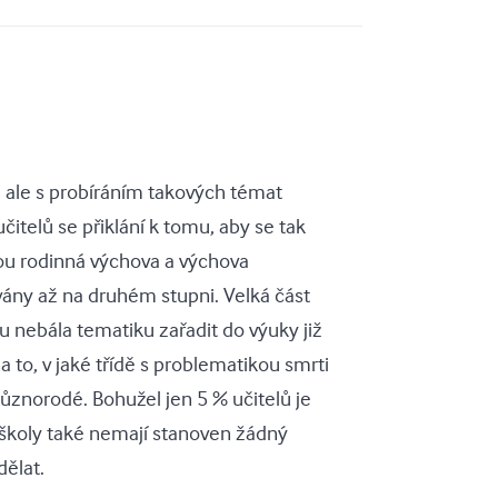
 ale s probíráním takových témat
čitelů se přiklání k tomu, aby se tak
ou rodinná výchova a výchova
ovány až na druhém stupni. Velká část
u nebála tematiku zařadit do výuky již
a to, v jaké třídě s problematikou smrti
 různorodé. Bohužel jen 5 % učitelů je
, školy také nemají stanoven žádný
dělat.