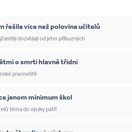
m řešila více než polovina učitelů
jčastěji dozvídají od jeho příbuzných
ětmi o smrti hlavně třídní
denské pracoviště
uce jenom minimum škol
itelů téma do výuky patří