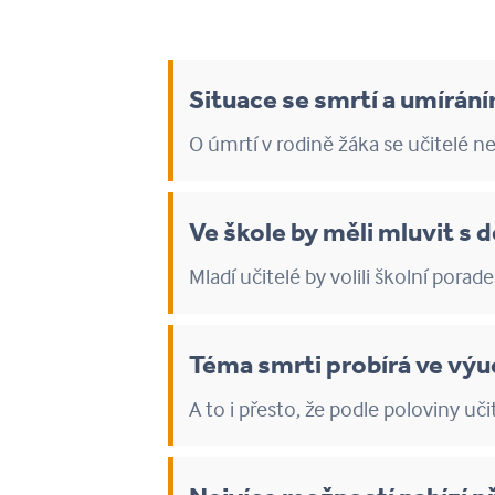
Situace se smrtí a umírání
O úmrtí v rodině žáka se učitelé ne
Ve škole by měli mluvit s d
Mladí učitelé by volili školní pora
Téma smrti probírá ve vý
A to i přesto, že podle poloviny uč