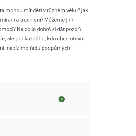
ota mohou mít děti v různém věku? Jak
í umírání a truchlení? Můžeme jim
moci? Na co je dobré si dát pozor?
e, ale pro každého, kdo chce otevřít
tmi, nabízíme řadu podpůrných