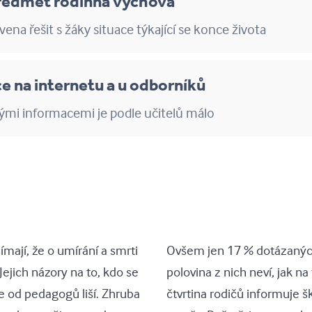
předmět rodinná výchova
avena řešit s žáky situace týkající se konce života
ce na internetu a u odborníků
mi informacemi je podle učitelů málo
ímají, že o umírání a smrti
Ovšem jen 17 % dotázaných
Jejich názory na to, kdo se
polovina z nich neví, jak na
e od pedagogů liší. Zhruba
čtvrtina rodičů informuje š