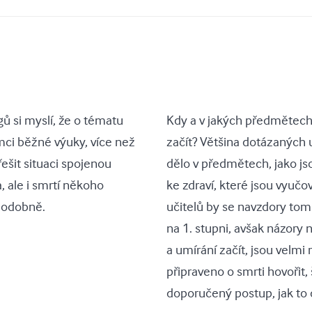
ů si myslí, že o tématu
Kdy a v jakých předmětech
mci běžné výuky, více než
začít? Většina dotázaných u
řešit situaci spojenou
dělo v předmětech, jako js
 ale i smrtí někoho
ke zdraví, které jsou vyuč
 podobně.
učitelů by se navzdory tom
na 1. stupni, avšak názory n
a umírání začít, jsou velmi
připraveno o smrti hovořit
doporučený postup, jak to 