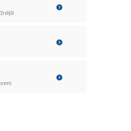
ížnější
zorem