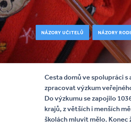
NÁZORY UČITELŮ
NÁZORY ROD
Cesta domů ve spolupráci s
zpracovat výzkum veřejného m
Do výzkumu se zapojilo 1036 
krajů, z větších i menších mě
školách mluvit mělo. Konec 