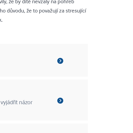
ily, že by dítě nevzaly na pohřeb
ho důvodu, že to považují za stresující
k.
vyjádřit názor