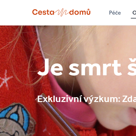
Přejít k hlavnímu obsahu
Péče
O
Hledat
Je smrt 
Exkluzivní výzkum: Zda 