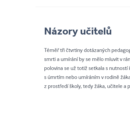
Názory učitelů
Téměř tři čtvrtiny dotázaných pedagog
smrti a umírání by se mělo mluvit v rá
polovina se už totiž setkala s nutností 
s úmrtím nebo umíráním v rodině žáka,
z prostředí školy, tedy žáka, učitele a