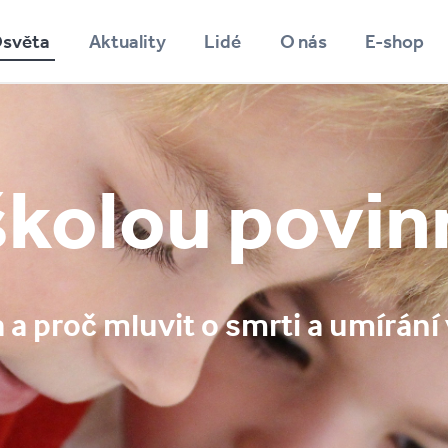
světa
Aktuality
Lidé
O nás
E-shop
Vyhledávání
školou povin
a proč mluvit o smrti a umírání 