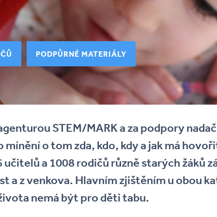
IČŮ
PODPŮRNÉ MATERIÁLY
 agenturou STEM/MARK a za podpory nadač
ínění o tom zda, kdo, kdy a jak má hovořit 
učitelů a 1008 rodičů různě starých žáků zá
st a z venkova. Hlavním zjištěním u obou kat
života nemá být pro děti tabu.