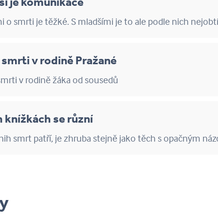
žší je komunikace
i o smrti je těžké. S mladšími je to ale podle nich nejobt
 smrti v rodině Pražané
smrti v rodině žáka od sousedů
 knížkách se různí
nih smrt patří, je zhruba stejně jako těch s opačným ná
ly