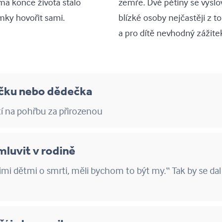
ma konce života stalo
zemře. Dvě pětiny se vyslov
mky hovořit sami.
blízké osoby nejčastěji z to
a pro dítě nevhodný zážite
bičku nebo dědečka
tí na pohřbu za přirozenou
mluvit v rodině
i dětmi o smrti, měli bychom to být my.“ Tak by se dal 