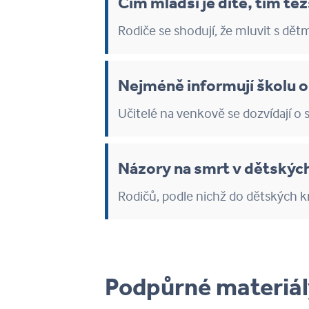
Čím mladší je dítě, tím tě
Rodiče se shodují, že mluvit s dětm
Nejméně informují školu o
Učitelé na venkově se dozvídají o 
Názory na smrt v dětských
Rodičů, podle nichž do dětských k
Podpůrné materiá