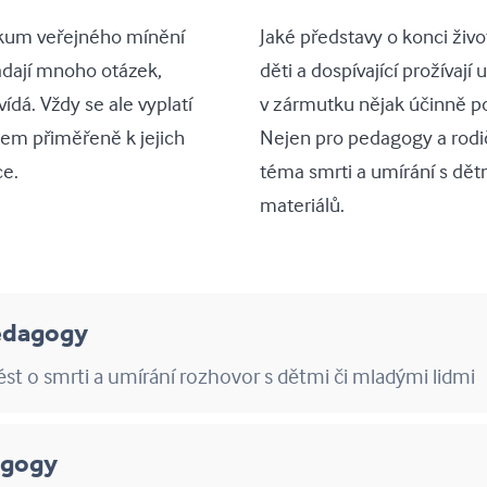
zkum veřejného mínění
Jaké představy o konci živ
ádají mnoho otázek,
děti a dospívající prožívaj
ídá. Vždy se ale vyplatí
v zármutku nějak účinně po
tem přiměřeně k jejich
Nejen pro pedagogy a rodič
ce.
téma smrti a umírání s dě
materiálů.
edagogy
st o smrti a umírání rozhovor s dětmi či mladými lidmi
agogy