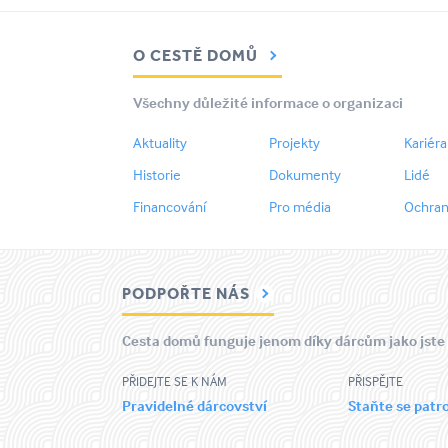
O CESTĚ DOMŮ
Všechny důležité informace o organizaci
Aktuality
Projekty
Kariéra
Historie
Dokumenty
Lidé
Financování
Pro média
Ochran
PODPOŘTE NÁS
Cesta domů funguje jenom díky dárcům jako jste
PŘIDEJTE SE K NÁM
PŘISPĚJTE
Pravidelné dárcovství
Staňte se pat