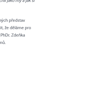
hlí jako my a jak si
ných představ
it, že děláme pro
e PhDr. Zdeňka
mů.