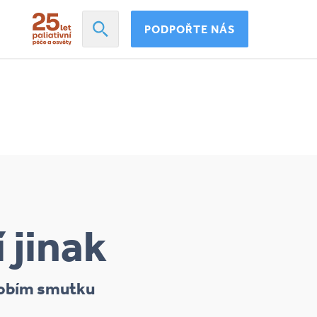
PODPOŘTE NÁS
 jinak
dobím smutku