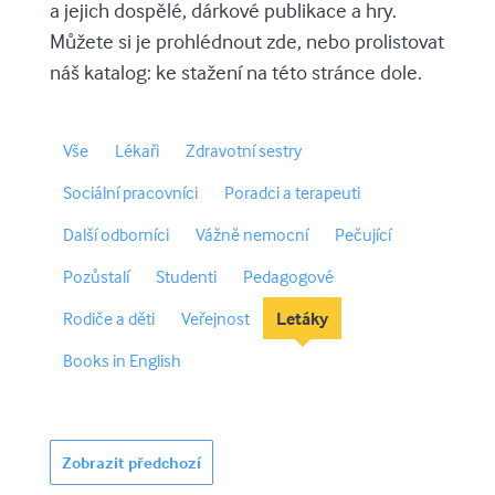
a jejich dospělé, dárkové publikace a hry.
Můžete si je prohlédnout zde, nebo prolistovat
náš katalog: ke stažení na této stránce dole.
Vše
Lékaři
Zdravotní sestry
Sociální pracovníci
Poradci a terapeuti
Další odborníci
Vážně nemocní
Pečující
Pozůstalí
Studenti
Pedagogové
Rodiče a děti
Veřejnost
Letáky
Books in English
Zobrazit předchozí