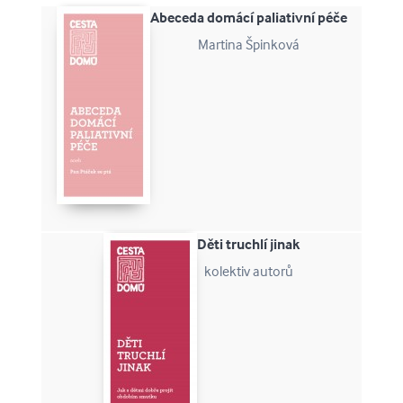
Abeceda domácí paliativní péče
Martina Špinková
Děti truchlí jinak
kolektiv autorů