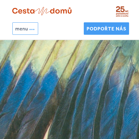
Přejít k hlavnímu obsahu
menu
PODPOŘTE NÁS
Hledat
Vyhledávání