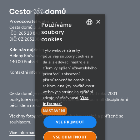
×
Provozovatel webu
Používáme
Cesta domů, z.ú.
soubory
IČO: 265 28 843
cookies
DIČ: CZ 26528843
CZECH
Kde nás najdete
ENGLISH
Tyto webové stránky
Heleny Kočvarové 1
používají soubory cookies a
140 00 Praha 4
další sledovací nástroje s
cílem vylepšení uživatelského
Kontaktní informace
prostředí, zobrazení
přizpůsobeného obsahu a
reklam, analýzy návštěvnosti
webových stránek a zjištění
Cesta domů je nezisková organizace, která od roku 2001
zdroje návštěvnosti.
Více
poskytuje v nepřetržitém provozu odbornou multidisciplinární
informací
péči lidem na konci života.
NASTAVENÍ
Všechny fotografie na tomto webu jsou reálné a pořízené se
souhlasem.
VŠE PŘIJMOUT
Více informací
VŠE ODMÍTNOUT