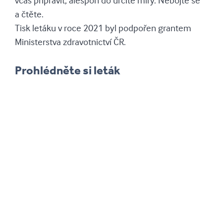
včas připravit, alespoň do určité míry. Nebojte se
a čtěte.
Tisk letáku v roce 2021 byl podpořen grantem
Ministerstva zdravotnictví ČR.
Prohlédněte si leták
Ještě není pozdě