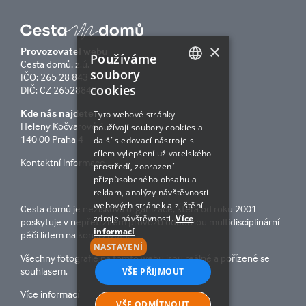
×
Provozovatel webu
Používáme
Cesta domů, z.ú.
soubory
IČO: 265 28 843
cookies
CZECH
DIČ: CZ 26528843
ENGLISH
Kde nás najdete
Tyto webové stránky
Heleny Kočvarové 1
používají soubory cookies a
140 00 Praha 4
další sledovací nástroje s
cílem vylepšení uživatelského
Kontaktní informace
prostředí, zobrazení
přizpůsobeného obsahu a
reklam, analýzy návštěvnosti
webových stránek a zjištění
Cesta domů je nezisková organizace, která od roku 2001
zdroje návštěvnosti.
Více
poskytuje v nepřetržitém provozu odbornou multidisciplinární
informací
péči lidem na konci života.
NASTAVENÍ
Všechny fotografie na tomto webu jsou reálné a pořízené se
souhlasem.
VŠE PŘIJMOUT
Více informací
VŠE ODMÍTNOUT