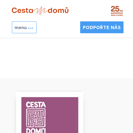
Přejít k hlavnímu obsahu
menu
PODPOŘTE NÁS
Hledat
Vyhledávání