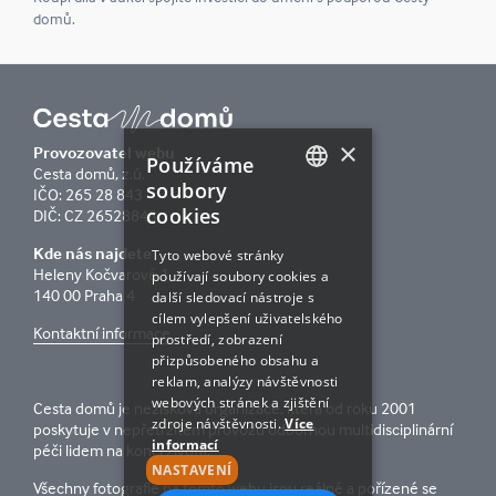
domů.
×
Provozovatel webu
Používáme
Cesta domů, z.ú.
soubory
IČO: 265 28 843
cookies
DIČ: CZ 26528843
CZECH
Kde nás najdete
ENGLISH
Tyto webové stránky
Heleny Kočvarové 1
používají soubory cookies a
140 00 Praha 4
další sledovací nástroje s
cílem vylepšení uživatelského
Kontaktní informace
prostředí, zobrazení
přizpůsobeného obsahu a
reklam, analýzy návštěvnosti
webových stránek a zjištění
Cesta domů je nezisková organizace, která od roku 2001
zdroje návštěvnosti.
Více
poskytuje v nepřetržitém provozu odbornou multidisciplinární
informací
péči lidem na konci života.
NASTAVENÍ
Všechny fotografie na tomto webu jsou reálné a pořízené se