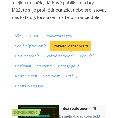
a jejich dospělé, dárkové publikace a hry.
Můžete si je prohlédnout zde, nebo prolistovat
náš katalog: ke stažení na této stránce dole.
Vše
Lékaři
Zdravotní sestry
Sociální pracovníci
Poradci a terapeuti
Další odborníci
Vážně nemocní
Pečující
Pozůstalí
Studenti
Pedagogové
Rodiče a děti
Veřejnost
Letáky
Books in English
Bez rozloučení… ?!
Daniela Vodáčková (ed.)