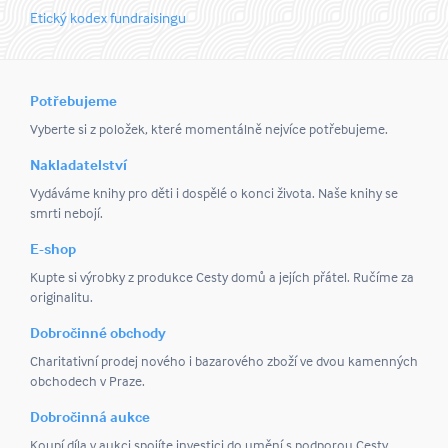
Etický kodex fundraisingu
Potřebujeme
Vyberte si z položek, které momentálně nejvíce potřebujeme.
Nakladatelství
Vydáváme knihy pro děti i dospělé o konci života. Naše knihy se
smrti nebojí.
E-shop
Kupte si výrobky z produkce Cesty domů a jejích přátel. Ručíme za
originalitu.
Dobročinné obchody
Charitativní prodej nového i bazarového zboží ve dvou kamenných
obchodech v Praze.
Dobročinná aukce
Koupí díla v aukci spojíte investici do umění s podporou Cesty