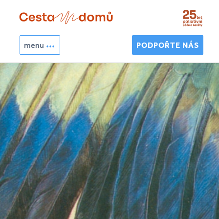
Přejít k hlavnímu obsahu
menu
PODPOŘTE NÁS
Hledat
Vyhledávání