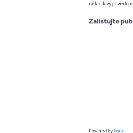
několik výpovědí po
Zalistujte pub
Sebevražda... 
Powered by
Issuu