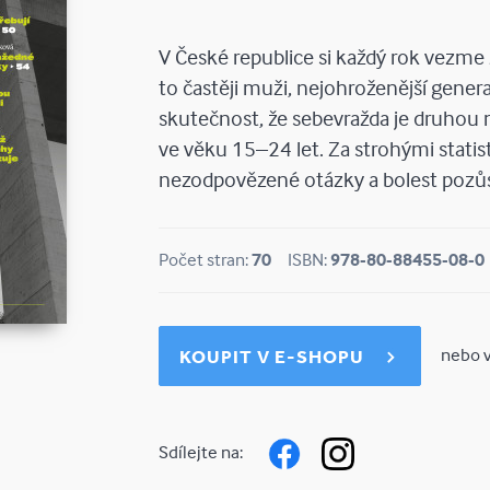
V České republice si každý rok vezme ži
to častěji muži, nejohroženější generací
skutečnost, že sebevražda je druhou ne
ve věku 15–24 let. Za strohými statist
nezodpovězené otázky a bolest pozůs
Počet stran:
70
ISBN:
978-80-88455-08-0
nebo v
KOUPIT V E-SHOPU
Sdílejte na: