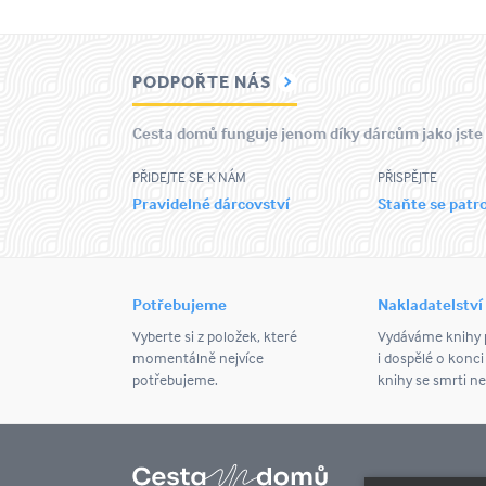
PODPOŘTE NÁS
Cesta domů funguje jenom díky dárcům jako jste
PŘIDEJTE SE K NÁM
PŘISPĚJTE
Pravidelné dárcovství
Staňte se pat
Potřebujeme
Nakladatelství
Vyberte si z položek, které
Vydáváme knihy p
momentálně nejvíce
i dospělé o konci
potřebujeme.
knihy se smrti ne