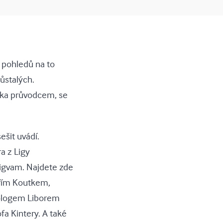
 pohledů na to
ůstalých.
ížka průvodcem, se
ešit uvádí.
a z Ligy
Vigvam. Najdete zde
iřím Koutkem,
eologem Liborem
fa Kintery. A také