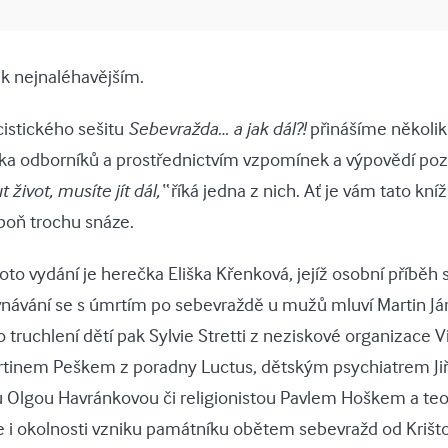
 k nejnaléhavějším.
cistického sešitu
Sebevražda… a jak dál?!
přinášíme několik
a odborníků a prostřednictvím vzpomínek a výpovědí poz
ivot, musíte jít dál,“
říká jedna z nich. Ať je vám tato kn
poň trochu snáze.
 vydání je herečka Eliška Křenková, jejíž osobní příběh s
vnávání se s úmrtím po sebevraždě u mužů mluví Martin Jár
truchlení dětí pak Sylvie Stretti z neziskové organizace 
artinem Peškem z poradny Luctus, dětským psychiatrem J
 Olgou Havránkovou či religionistou Pavlem Hoškem a t
e i okolnosti vzniku památníku obětem sebevražd od Krišto