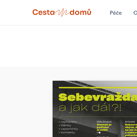
Přejít k hlavnímu obsahu
Péče
O
Hledat