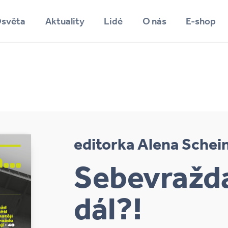
světa
Aktuality
Lidé
O nás
E-shop
Vyhledávání
editorka Alena Schei
Sebevražda
dál?!