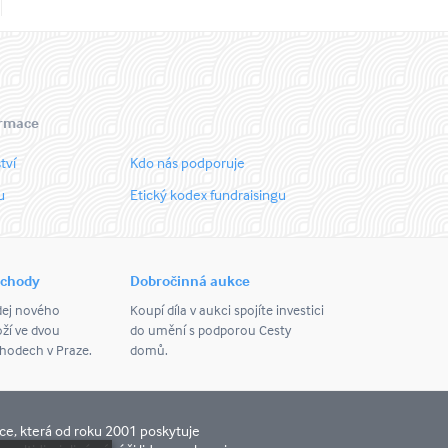
ormace
tví
Kdo nás podporuje
u
Etický kodex fundraisingu
bchody
Dobročinná aukce
dej nového
Koupí díla v aukci spojíte investici
ží ve dvou
do umění s podporou Cesty
odech v Praze.
domů.
ce, která od roku 2001 poskytuje