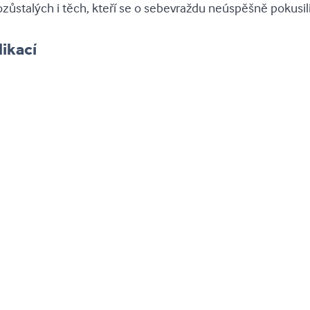
zůstalých i těch, kteří se o sebevraždu neúspěšně pokusili
likací
a jak dál?!