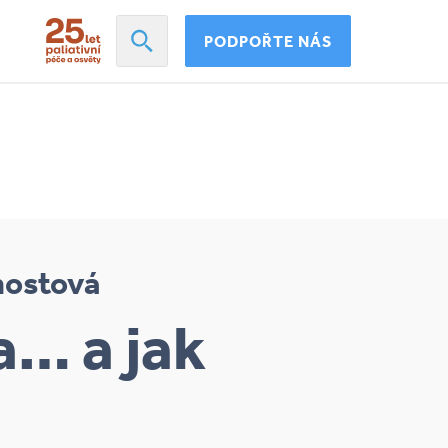
PODPOŘTE NÁS
nostová
… a jak