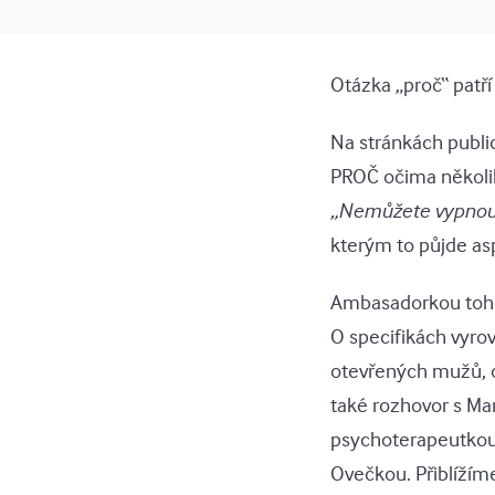
Otázka „proč“ patří
Na stránkách publi
PROČ očima několik
„Nemůžete vypnout ž
kterým to půjde as
Ambasadorkou tohoto
O specifikách vyro
otevřených mužů, o 
také rozhovor s M
psychoterapeutkou
Ovečkou. Přiblížím