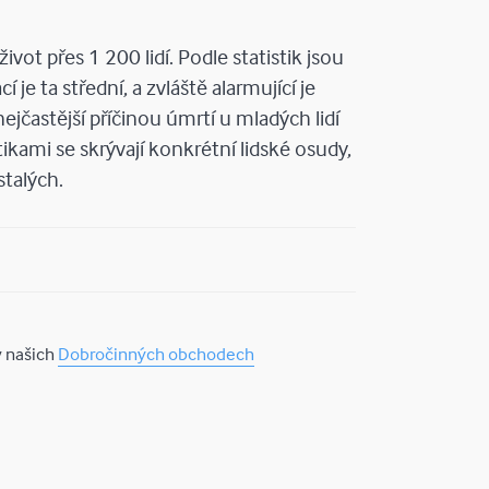
vot přes 1 200 lidí. Podle statistik jsou
 je ta střední, a zvláště alarmující je
jčastější příčinou úmrtí u mladých lidí
ikami se skrývají konkrétní lidské osudy,
talých.
 našich
Dobročinných obchodech