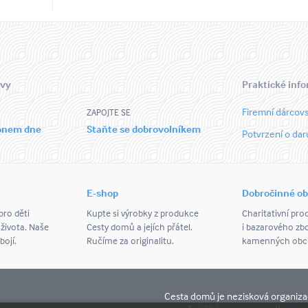
 vy
Praktické inf
Firemní dárcovs
ZAPOJTE SE
ronem dne
Staňte se dobrovolníkem
Potvrzení o dar
E-shop
Dobročinné o
ro děti
Kupte si výrobky z produkce
Charitativní pro
 života. Naše
Cesty domů a jejích přátel.
i bazarového zbo
bojí.
Ručíme za originalitu.
kamenných obch
Cesta domů je nezisková organiza