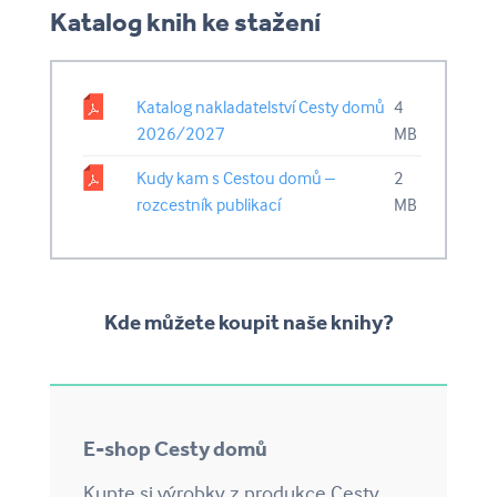
Katalog knih ke stažení
Katalog nakladatelství Cesty domů
4
2026/2027
MB
Kudy kam s Cestou domů –
2
rozcestník publikací
MB
Kde můžete koupit naše knihy?
E-shop Cesty domů
Kupte si výrobky z produkce Cesty