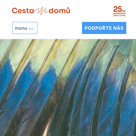
Přejít k hlavnímu obsahu
menu
PODPOŘTE NÁS
Hledat
Vyhledávání