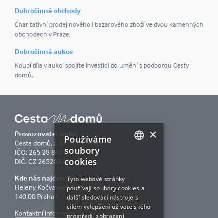
Dobročinné obchody
Charitativní prodej nového i bazarového zboží ve dvou kamenných
obchodech v Praze.
Dobročinná aukce
Koupí díla v aukci spojíte investici do umění s podporou Cesty
domů.
×
Provozovatel webu
Používáme
Cesta domů, z.ú.
soubory
IČO: 265 28 843
cookies
DIČ: CZ 26528843
CZECH
Kde nás najdete
ENGLISH
Tyto webové stránky
Heleny Kočvarové 1
používají soubory cookies a
140 00 Praha 4
další sledovací nástroje s
cílem vylepšení uživatelského
Kontaktní informace
prostředí, zobrazení