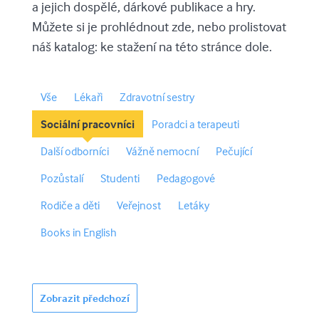
a jejich dospělé, dárkové publikace a hry.
Můžete si je prohlédnout zde, nebo prolistovat
náš katalog: ke stažení na této stránce dole.
Vše
Lékaři
Zdravotní sestry
Sociální pracovníci
Poradci a terapeuti
Další odborníci
Vážně nemocní
Pečující
Pozůstalí
Studenti
Pedagogové
Rodiče a děti
Veřejnost
Letáky
Books in English
Zobrazit předchozí