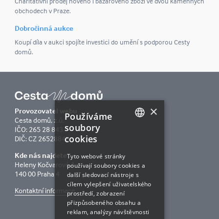
Charitativní prodej nového i bazarového zboží ve dvou kamenných
obchodech v Praze.
Dobročinná aukce
Koupí díla v aukci spojíte investici do umění s podporou Cesty
domů.
×
Provozovatel webu
Používáme
Cesta domů, z.ú.
soubory
IČO: 265 28 843
cookies
DIČ: CZ 26528843
CZECH
Kde nás najdete
ENGLISH
Tyto webové stránky
Heleny Kočvarové 1
používají soubory cookies a
140 00 Praha 4
další sledovací nástroje s
cílem vylepšení uživatelského
Kontaktní informace
prostředí, zobrazení
přizpůsobeného obsahu a
reklam, analýzy návštěvnosti