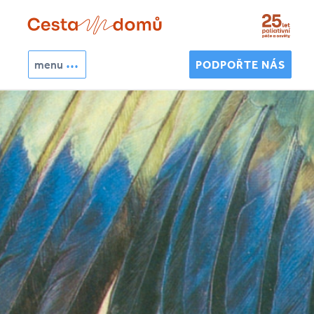
Přejít k hlavnímu obsahu
menu
PODPOŘTE NÁS
Hledat
Vyhledávání