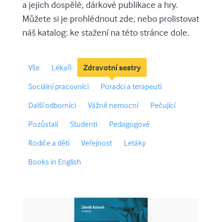
a jejich dospělé, dárkové publikace a hry.
Můžete si je prohlédnout zde, nebo prolistovat
náš katalog: ke stažení na této stránce dole.
Vše
Lékaři
Zdravotní sestry
Sociální pracovníci
Poradci a terapeuti
Další odborníci
Vážně nemocní
Pečující
Pozůstalí
Studenti
Pedagogové
Rodiče a děti
Veřejnost
Letáky
Books in English