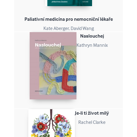
Paliativní medicína pro nemocniční lékaře
Kate Aberger, David Wang
Naslouchej
Kathryn Mannix
Je-li ti život milý
Rachel Clarke