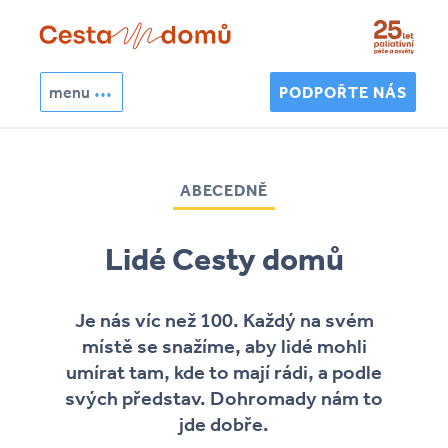
Přejít k hlavnímu obsahu
menu
PODPOŘTE NÁS
Hledat
Vyhledávání
ABECEDNĚ
Lidé Cesty domů
Je nás víc než 100. Každý na svém
místě se snažíme, aby lidé mohli
umírat tam, kde to mají rádi, a podle
svých představ. Dohromady nám to
jde dobře.