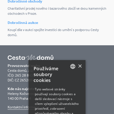
Dobročinné obchody
Charitativní prodej nového i bazarového zboží ve dvou kamenných
obchodech v Praze.
Dobročinná aukce
Koupí díla v aukci spojíte investici do umění s podporou Cesty
domů.
×
Provozovatel webu
Používáme
Cesta domů, z.ú.
soubory
IČO: 265 28 843
cookies
DIČ: CZ 26528843
CZECH
Kde nás najdete
ENGLISH
Tyto webové stránky
Heleny Kočvarové 1
používají soubory cookies a
140 00 Praha 4
další sledovací nástroje s
cílem vylepšení uživatelského
Kontaktní informace
prostředí, zobrazení
přizpůsobeného obsahu a