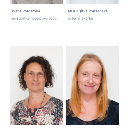
Ivana Polcarová
MUDr. Jitka Polišenská
asistentka hospicové péče
externí lékařka