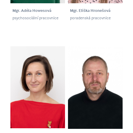
Mgr. Eliška Hronešová
Mgr. Adéla Howesová
poradenská pracovnice
psychosociální pracovnice