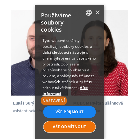
×
Používáme
soubory
cookies
CZECH
ENGLISH
Tyto webové stránky
používají soubory cookies a
další sledovací nástroje s
cílem vylepšení uživatelského
prostředí, zobrazení
přizpůsobeného obsahu a
reklam, analýzy návštěvnosti
webových stránek a zjištění
zdroje návštěvnosti.
Více
informací
NASTAVENÍ
Lukáš Surý
MUDr. Markéta Sušánková
asistent odlehčovacích služeb
externí lékařka
VŠE PŘIJMOUT
VŠE ODMÍTNOUT
NEZBYTNĚ NUTNÉ