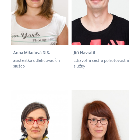
Anna Mikulová DiS.
Jiří Navrátil
asistentka odlehčovacích
zdravotní sestra pohotovostní
služeb
služby