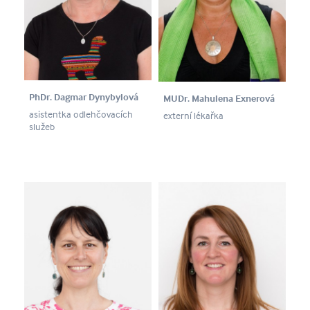
PhDr. Dagmar Dynybylová
MUDr. Mahulena Exnerová
asistentka odlehčovacích
externí lékařka
služeb