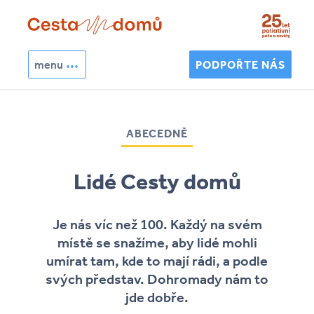
Přejít k hlavnímu obsahu
menu
PODPOŘTE NÁS
Hledat
Vyhledávání
ABECEDNĚ
Lidé Cesty domů
Je nás víc než 100. Každý na svém
místě se snažíme, aby lidé mohli
umírat tam, kde to mají rádi, a podle
svých představ. Dohromady nám to
jde dobře.