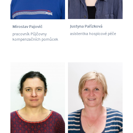
Justyna Pařízková
Miroslav Pajovič
asistentka hospicové péče
pracovník Půjčovny
kompenzačních pomůcek