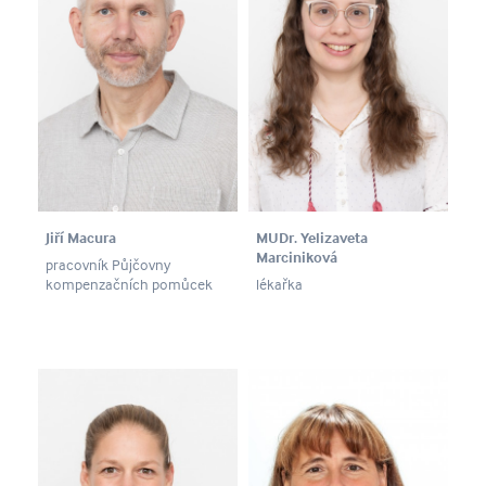
Jiří Macura
MUDr. Yelizaveta
Marciniková
pracovník Půjčovny
kompenzačních pomůcek
lékařka