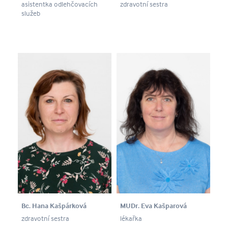
asistentka odlehčovacích
zdravotní sestra
služeb
Bc. Hana Kašpárková
MUDr. Eva Kašparová
zdravotní sestra
lékařka