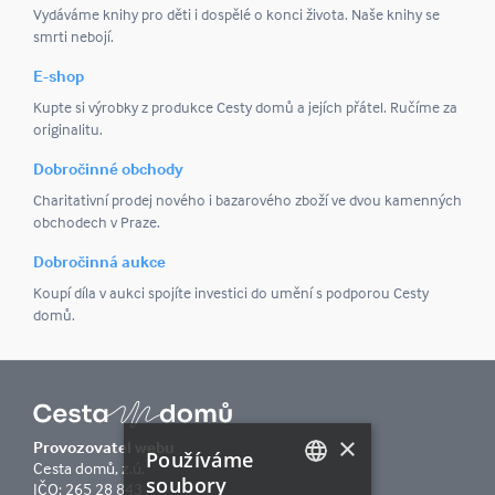
Vydáváme knihy pro děti i dospělé o konci života. Naše knihy se
smrti nebojí.
E-shop
Kupte si výrobky z produkce Cesty domů a jejích přátel. Ručíme za
originalitu.
Dobročinné obchody
Charitativní prodej nového i bazarového zboží ve dvou kamenných
obchodech v Praze.
Dobročinná aukce
Koupí díla v aukci spojíte investici do umění s podporou Cesty
domů.
×
Provozovatel webu
Používáme
Cesta domů, z.ú.
soubory
IČO: 265 28 843