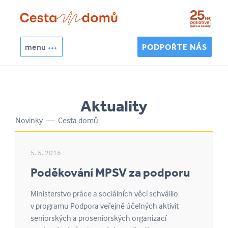
Přejít k hlavnímu obsahu
menu
PODPOŘTE NÁS
Hledat
Vyhledávání
Aktuality
Novinky — Cesta domů
5. 5. 2016
Poděkování MPSV za podporu
Ministerstvo práce a sociálních věcí schválilo
v programu Podpora veřejně účelných aktivit
seniorských a proseniorských organizací