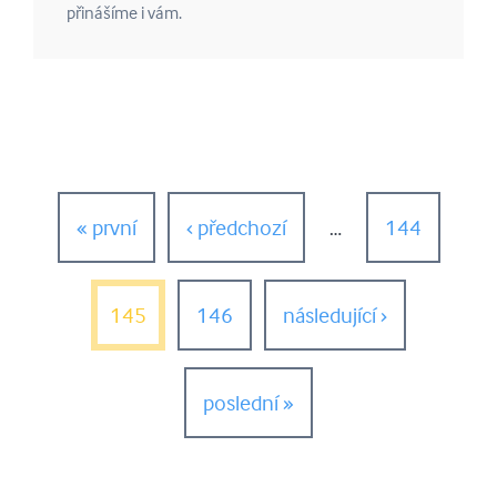
přinášíme i vám.
Stránky
« první
‹ předchozí
…
144
145
146
následující ›
poslední »