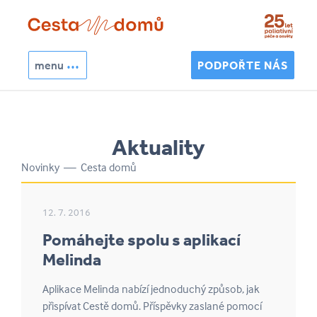
Přejít k hlavnímu obsahu
menu
PODPOŘTE NÁS
Hledat
Vyhledávání
Aktuality
Novinky — Cesta domů
12. 7. 2016
Pomáhejte spolu s aplikací
Melinda
Aplikace Melinda nabízí jednoduchý způsob, jak
přispívat Cestě domů. Příspěvky zaslané pomocí