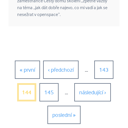
zaměstnance Cesty domů školení „zpětné vazby“
na téma „jak dát dobře najevo, co mi vadí a jak se
nesežrat v openspace“.
Stránky
« první
‹ předchozí
…
143
144
145
…
následující ›
poslední »