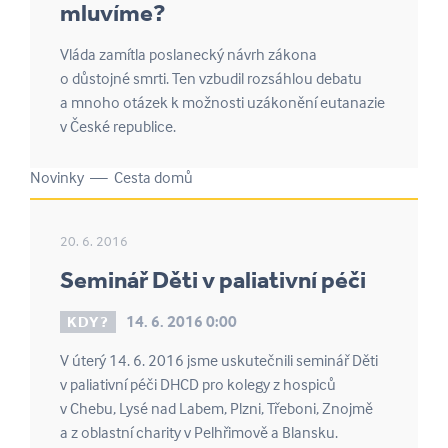
mluvíme?
Vláda zamítla poslanecký návrh zákona
o důstojné smrti. Ten vzbudil rozsáhlou debatu
a mnoho otázek k možnosti uzákonění eutanazie
v České republice.
Novinky — Cesta domů
20. 6. 2016
Seminář Děti v paliativní péči
14. 6. 2016 0:00
KDY?
V úterý 14. 6. 2016 jsme uskutečnili seminář Děti
v paliativní péči DHCD pro kolegy z hospiců
v Chebu, Lysé nad Labem, Plzni, Třeboni, Znojmě
a z oblastní charity v Pelhřimově a Blansku.