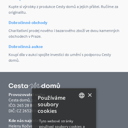
Kupte si výrobky z produkce Cesty domů a jejích přátel. Ručíme za
originalitu.
Dobročinné obchody
Charitativní prodej nového i bazarového zboží ve dvou kamenných
obchodech v Praze.
Dobročinná aukce
Koupí díla v aukci spojíte investici do umění s podporou Cesty
domů.
×
Provozovatel webu
Používáme
Cesta domů, z.ú.
soubory
IČO: 265 28 843
cookies
CZECH
DIČ: CZ 26528843
ENGLISH
Kde nás najdete
Tyto webové stránky
Heleny Kočvarové 1
používají soubory cookies a