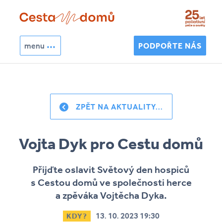
Přejít k hlavnímu obsahu
menu
PODPOŘTE NÁS
Hledat
Vyhledávání
ZPĚT NA AKTUALITY...
Vojta Dyk pro Cestu domů
Přijďte oslavit Světový den hospiců
s Cestou domů ve společnosti herce
a zpěváka Vojtěcha Dyka.
13. 10. 2023 19:30
KDY?