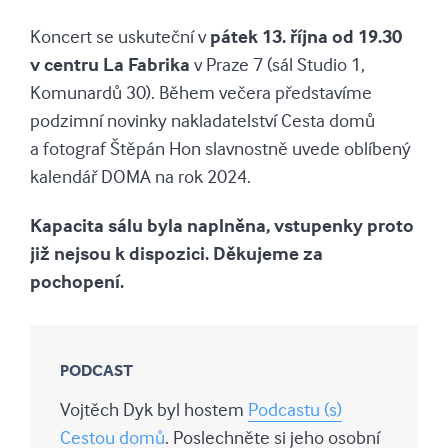
Koncert se uskuteční v
pátek 13. října od 19.30
v centru La Fabrika
v Praze 7 (sál Studio 1,
Komunardů 30). Během večera představíme
podzimní novinky nakladatelství Cesta domů
a fotograf Štěpán Hon slavnostně uvede oblíbený
kalendář DOMA na rok 2024.
Kapacita sálu byla naplněna, vstupenky proto
již nejsou k dispozici. Děkujeme za
pochopení.
PODCAST
Vojtěch Dyk byl hostem
Podcastu (s)
Cestou domů
. Poslechněte si jeho osobní