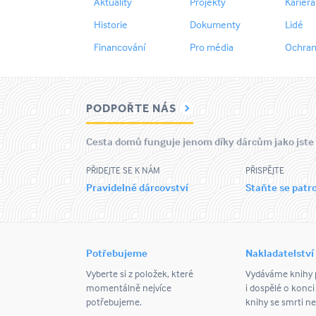
Aktuality
Projekty
Kariéra
Historie
Dokumenty
Lidé
Financování
Pro média
Ochran
PODPOŘTE NÁS
Cesta domů funguje jenom díky dárcům jako jste
PŘIDEJTE SE K NÁM
PŘISPĚJTE
Pravidelné dárcovství
Staňte se pat
Potřebujeme
Nakladatelství
Vyberte si z položek, které
Vydáváme knihy p
momentálně nejvíce
i dospělé o konci
potřebujeme.
knihy se smrti ne