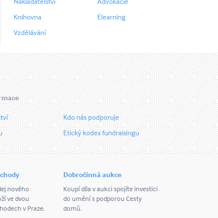
Nakladatelství
Advokacie
Knihovna
Elearning
Vzdělávání
ormace
tví
Kdo nás podporuje
u
Etický kodex fundraisingu
bchody
Dobročinná aukce
dej nového
Koupí díla v aukci spojíte investici
ží ve dvou
do umění s podporou Cesty
odech v Praze.
domů.