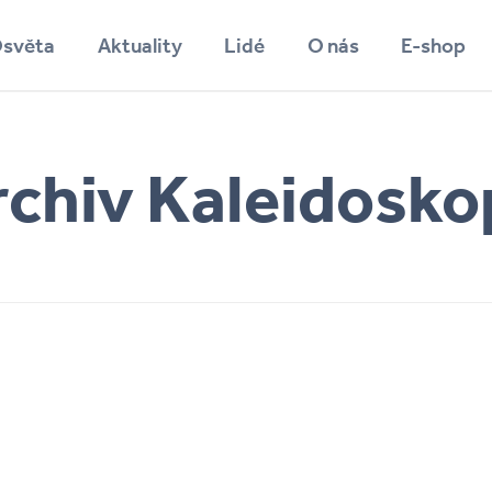
světa
Aktuality
Lidé
O nás
E-shop
Vyhledávání
rchiv Kaleidosko