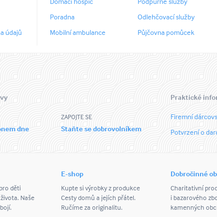
Domácí hospic
Podpůrné služby
Poradna
Odlehčovací služby
a údajů
Mobilní ambulance
Půjčovna pomůcek
 vy
Praktické inf
Firemní dárcovs
ZAPOJTE SE
ronem dne
Staňte se dobrovolníkem
Potvrzení o dar
E-shop
Dobročinné o
ro děti
Kupte si výrobky z produkce
Charitativní pro
 života. Naše
Cesty domů a jejích přátel.
i bazarového zbo
bojí.
Ručíme za originalitu.
kamenných obch