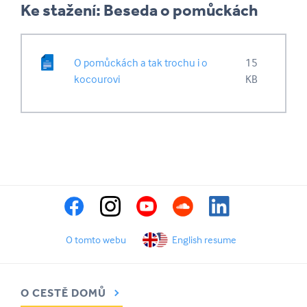
Ke stažení: Beseda o pomůckách
O pomůckách a tak trochu i o
15
kocourovi
KB
O tomto webu
English resume
O CESTĚ DOMŮ