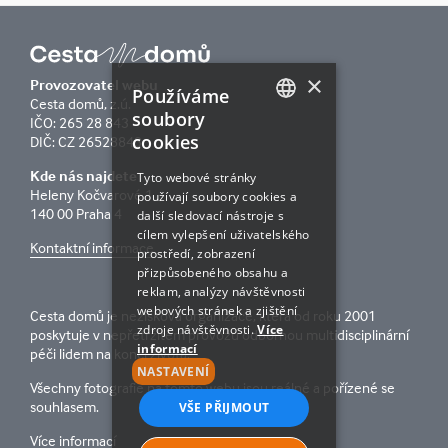
×
Provozovatel webu
Používáme
Cesta domů, z.ú.
soubory
IČO: 265 28 843
cookies
CZECH
DIČ: CZ 26528843
ENGLISH
Kde nás najdete
Tyto webové stránky
Heleny Kočvarové 1
používají soubory cookies a
140 00 Praha 4
další sledovací nástroje s
cílem vylepšení uživatelského
Kontaktní informace
prostředí, zobrazení
přizpůsobeného obsahu a
reklam, analýzy návštěvnosti
webových stránek a zjištění
Cesta domů je nezisková organizace, která od roku 2001
zdroje návštěvnosti.
Více
poskytuje v nepřetržitém provozu odbornou multidisciplinární
informací
péči lidem na konci života.
NASTAVENÍ
Všechny fotografie na tomto webu jsou reálné a pořízené se
souhlasem.
VŠE PŘIJMOUT
Více informací