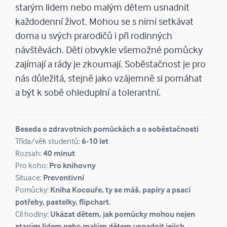
starým lidem nebo malým dětem usnadnit
každodenní život. Mohou se s nimi setkávat
doma u svých prarodičů i při rodinných
návštěvách. Děti obvykle všemožné pomůcky
zajímají a rády je zkoumají. Soběstačnost je pro
nás důležitá, stejně jako vzájemně si pomáhat
a být k sobě ohleduplní a tolerantní.
Beseda o zdravotních pomůckách a o soběstačnosti
Třída/věk studentů:
6-10 let
Rozsah:
40 minut
Pro koho:
Pro knihovny
Situace:
Preventivní
Pomůcky:
Kniha Kocouře, ty se máš, papíry a psací
potřeby, pastelky, flipchart.
Cíl hodiny:
Ukázat dětem, jak pomůcky mohou nejen
starým lidem nebo malým dětem usnadnit jejich