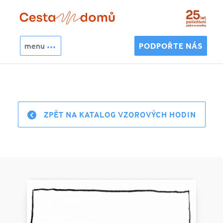
Přejít k hlavnímu obsahu
menu
PODPOŘTE NÁS
Hledat
Vyhledávání
ZPĚT NA KATALOG VZOROVÝCH HODIN