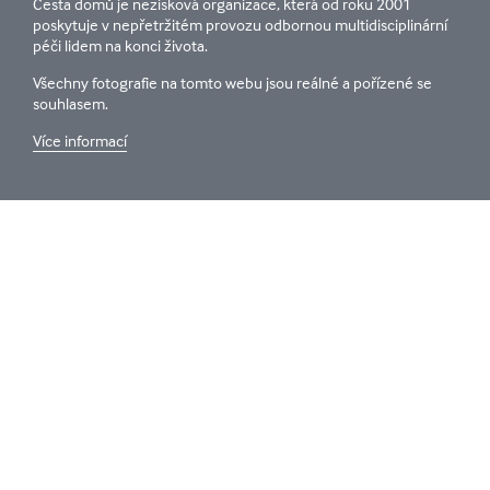
Cesta domů je nezisková organizace, která od roku 2001
poskytuje v nepřetržitém provozu odbornou multidisciplinární
péči lidem na konci života.
Všechny fotografie na tomto webu jsou reálné a pořízené se
souhlasem.
Více informací