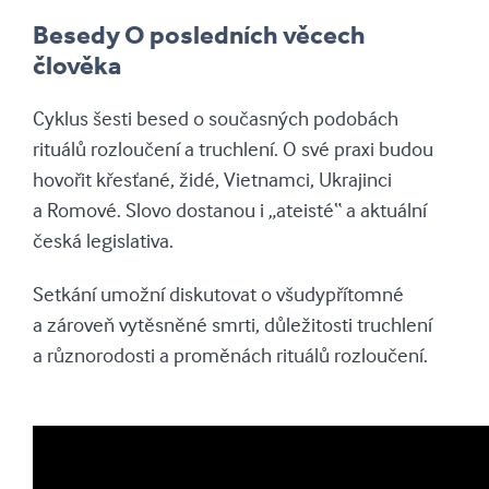
Besedy O posledních věcech
člověka
Cyklus šesti besed o současných podobách
rituálů rozloučení a truchlení. O své praxi budou
hovořit křesťané, židé, Vietnamci, Ukrajinci
a Romové. Slovo dostanou i „ateisté“ a aktuální
česká legislativa.
Setkání umožní diskutovat o všudypřítomné
a zároveň vytěsněné smrti, důležitosti truchlení
a různorodosti a proměnách rituálů rozloučení.
Besedy O posledních věcech člověka