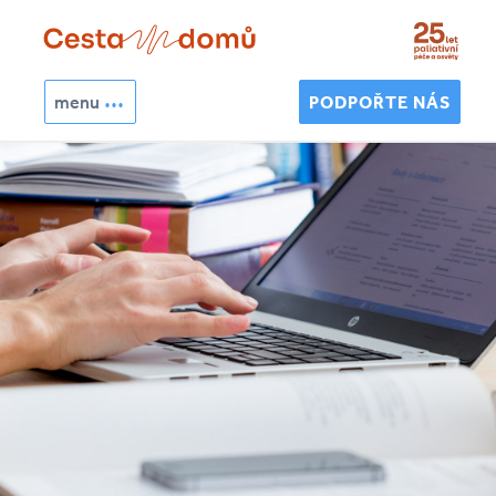
Přejít k hlavnímu obsahu
menu
PODPOŘTE NÁS
Hledat
Vyhledávání