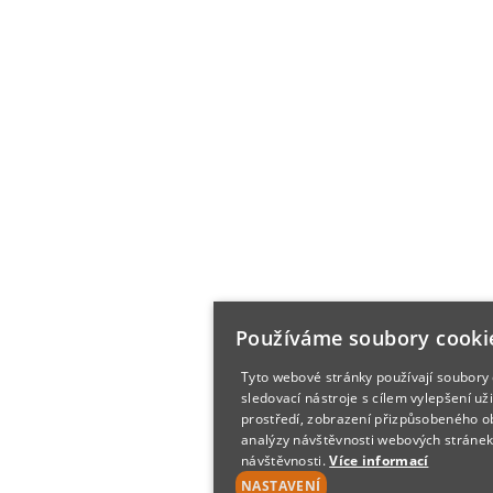
Používáme soubory cooki
Tyto webové stránky používají soubory 
sledovací nástroje s cílem vylepšení už
prostředí, zobrazení přizpůsobeného o
analýzy návštěvnosti webových stránek 
návštěvnosti.
Více informací
NASTAVENÍ