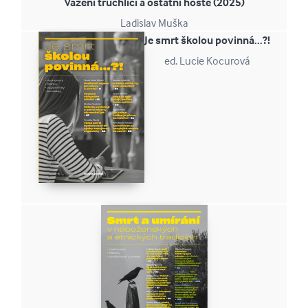
Vážení truchlící a ostatní hosté (2025)
Ladislav Muška
Je smrt školou povinná...?!
ed. Lucie Kocurová