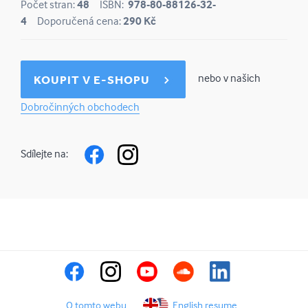
Počet stran:
48
ISBN:
978-80-88126-32-
4
Doporučená cena:
290 Kč
nebo v našich
KOUPIT V E-SHOPU
Dobročinných obchodech
Sdílejte na:
O tomto webu
English resume