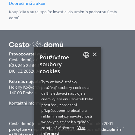
Dobročinná aukce
Koupí díla v aukci spojíte investici do umění s podporou Cesty
domů.
×
Provozovatel webu
Používáme
Cesta domů, z.ú.
soubory
IČO: 265 28 843
cookies
CZECH
DIČ: CZ 26528843
ENGLISH
Kde nás najdete
Tyto webové stránky
Heleny Kočvarové 1
používají soubory cookies a
140 00 Praha 4
další sledovací nástroje s
cílem vylepšení uživatelského
Kontaktní informace
prostředí, zobrazení
přizpůsobeného obsahu a
reklam, analýzy návštěvnosti
webových stránek a zjištění
Cesta domů je nezisková organizace, která od roku 2001
zdroje návštěvnosti.
Více
poskytuje v nepřetržitém provozu odbornou multidisciplinární
informací
péči lidem na konci života.