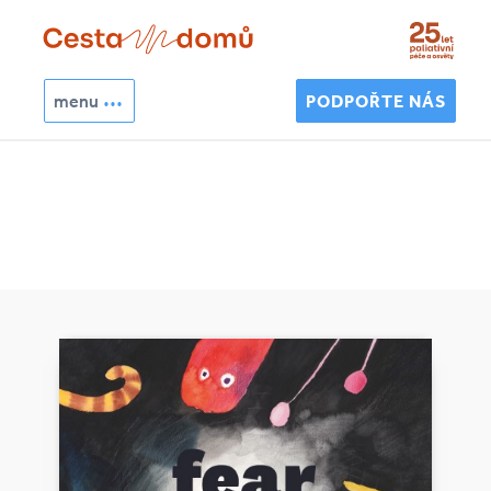
Přejít k hlavnímu obsahu
menu
PODPOŘTE NÁS
Hledat
Vyhledávání