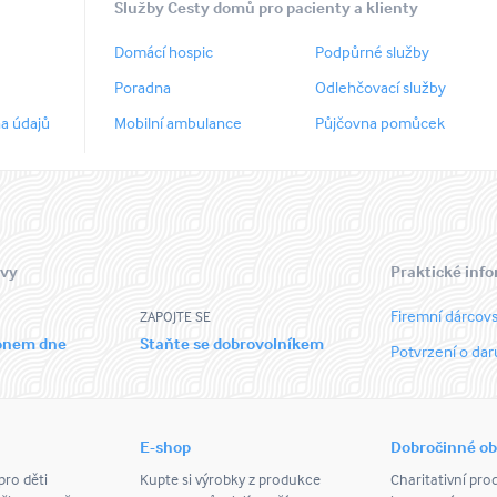
Služby Cesty domů pro pacienty a klienty
Domácí hospic
Podpůrné služby
Poradna
Odlehčovací služby
a údajů
Mobilní ambulance
Půjčovna pomůcek
 vy
Praktické inf
Firemní dárcovs
ZAPOJTE SE
ronem dne
Staňte se dobrovolníkem
Potvrzení o dar
E-shop
Dobročinné o
ro děti
Kupte si výrobky z produkce
Charitativní pro