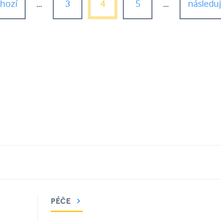
chozí
…
3
4
5
…
následují
PÉČE