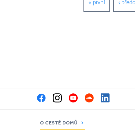
« první
‹ před
O CESTĚ DOMŮ