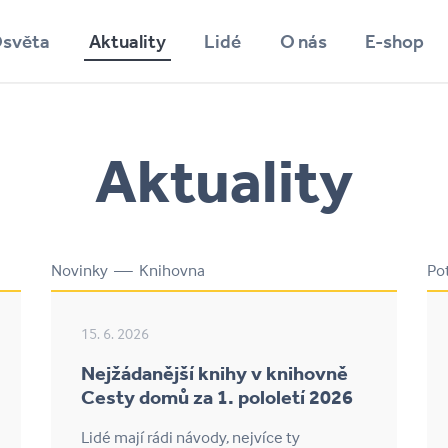
světa
Aktuality
Lidé
O nás
E-shop
Vyhledávání
Aktuality
Novinky — Knihovna
Po
15. 6. 2026
Nejžádanější knihy v knihovně
Cesty domů za 1. pololetí 2026
Lidé mají rádi návody, nejvíce ty