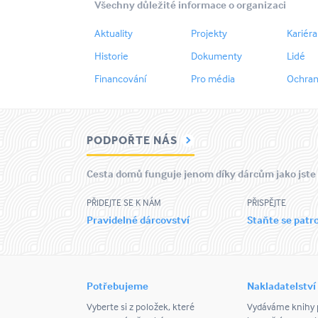
Všechny důležité informace o organizaci
Aktuality
Projekty
Kariéra
Historie
Dokumenty
Lidé
Financování
Pro média
Ochran
PODPOŘTE NÁS
Cesta domů funguje jenom díky dárcům jako jste
PŘIDEJTE SE K NÁM
PŘISPĚJTE
Pravidelné dárcovství
Staňte se pat
Potřebujeme
Nakladatelství
Vyberte si z položek, které
Vydáváme knihy p