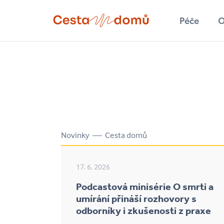
Přejít k hlavnímu obsahu
Péče
O
Hledat
Novinky — Cesta domů
17. 6. 2026
Podcastová minisérie O smrti a
umírání přináší rozhovory s
odborníky i zkušenosti z praxe