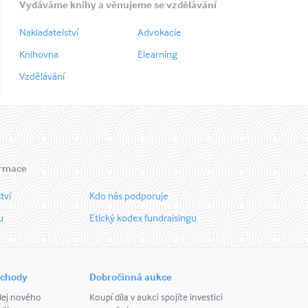
Vydáváme knihy a věnujeme se vzdělávání
Nakladatelství
Advokacie
Knihovna
Elearning
Vzdělávání
ormace
tví
Kdo nás podporuje
u
Etický kodex fundraisingu
bchody
Dobročinná aukce
dej nového
Koupí díla v aukci spojíte investici