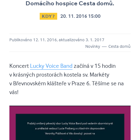
Domácího hospice Cesta domů.
20. 11. 2016 15:00
KDY?
Publikováno 12. 11. 2016, aktualizováno 3. 1. 2017
Novinky — Cesta domů
Koncert
Lucky Voice Band
začíná v 15 hodin
v krásných prostorách kostela sv. Markéty
v Břevnovském klášteře v Praze 6. Těšíme se na
vás!