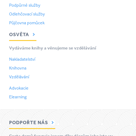
Podpůrné služby
Odlehčovací služby
Půjčovna pomůcek
OSVĚTA
Vydáváme knihy a věnujeme se vzdělávání
Nakladatelství
Knihovna
Vzdělávání
Advokacie
Elearning
PODPOŘTE NÁS
Cesta domů funguje jenom díky dárcům jako jste vy