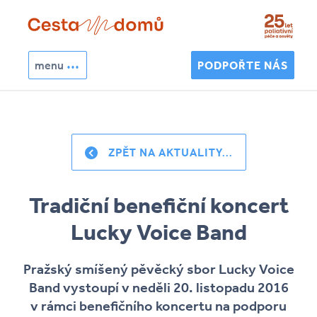
Přejít k hlavnímu obsahu
menu
PODPOŘTE NÁS
Hledat
Vyhledávání
ZPĚT NA AKTUALITY...
Tradiční benefiční koncert
Lucky Voice Band
Pražský smíšený pěvěcký sbor Lucky Voice
Band vystoupí v neděli 20. listopadu 2016
v rámci benefičního koncertu na podporu