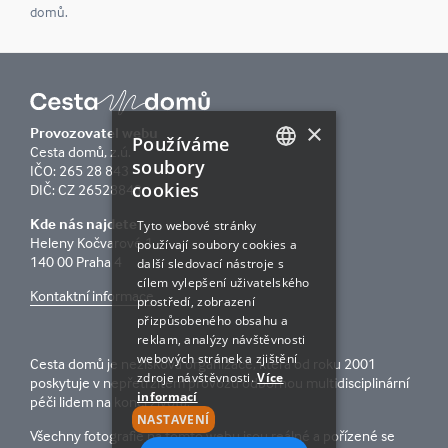
domů.
×
Provozovatel webu
Používáme
Cesta domů, z.ú.
soubory
IČO: 265 28 843
cookies
DIČ: CZ 26528843
CZECH
Kde nás najdete
ENGLISH
Tyto webové stránky
Heleny Kočvarové 1
používají soubory cookies a
140 00 Praha 4
další sledovací nástroje s
cílem vylepšení uživatelského
Kontaktní informace
prostředí, zobrazení
přizpůsobeného obsahu a
reklam, analýzy návštěvnosti
webových stránek a zjištění
Cesta domů je nezisková organizace, která od roku 2001
zdroje návštěvnosti.
Více
poskytuje v nepřetržitém provozu odbornou multidisciplinární
informací
péči lidem na konci života.
NASTAVENÍ
Všechny fotografie na tomto webu jsou reálné a pořízené se