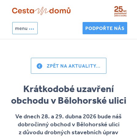
Přejít k hlavnímu obsahu
menu
PODPOŘTE NÁS
Hledat
Vyhledávání
ZPĚT NA AKTUALITY...
Krátkodobé uzavření
obchodu v Bělohorské ulici
Ve dnech 28. a 29. dubna 2026 bude náš
dobročinný obchod v Bělohorské ulici
z důvodu drobných stavebních úprav