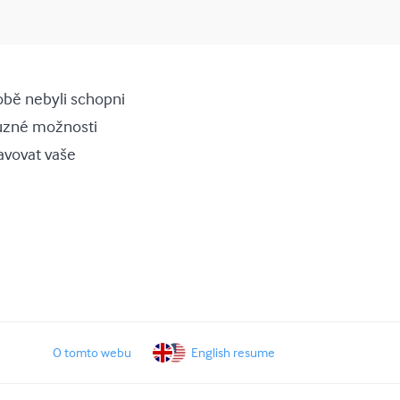
sobě nebyli schopni
 různé možnosti
avovat vaše
O tomto webu
English resume