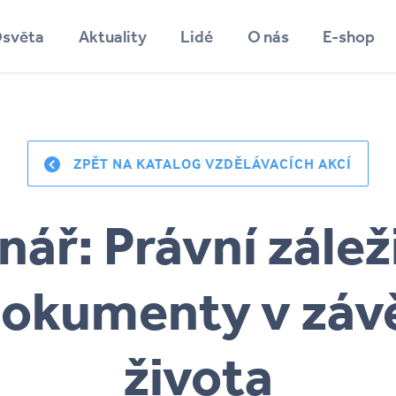
světa
Aktuality
Lidé
O nás
E-shop
Vyhledávání
ZPĚT NA KATALOG VZDĚLÁVACÍCH AKCÍ
ář: Právní zálež
dokumenty v záv
života