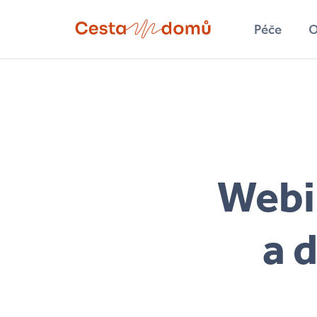
Přejít k hlavnímu obsahu
Péče
O
Hledat
Webin
a 