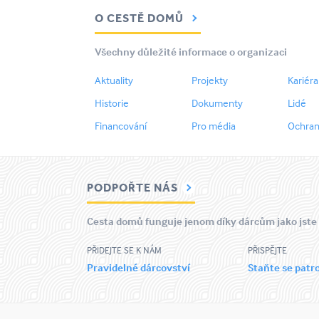
O CESTĚ DOMŮ
Všechny důležité informace o organizaci
Aktuality
Projekty
Kariéra
Historie
Dokumenty
Lidé
Financování
Pro média
Ochran
PODPOŘTE NÁS
Cesta domů funguje jenom díky dárcům jako jste
PŘIDEJTE SE K NÁM
PŘISPĚJTE
Pravidelné dárcovství
Staňte se pat