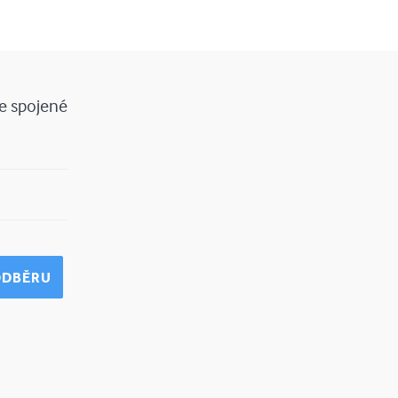
ce spojené
 ODBĚRU