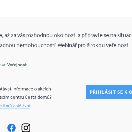
, až za vás rozhodnou okolnosti a připravte se na situa
ípadnou nemohoucností. Webinář pro širokou veřejnost.
ina:
Veřejnost
távat informace o akcích
PŘIHLÁSIT SE K
vacím centru Cesta domů?
etterů vzdělávní
na: