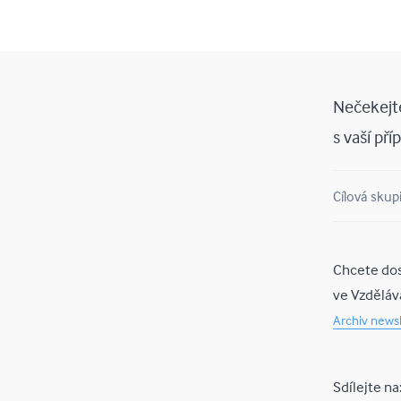
Nečekejte
s vaší př
Cílová skup
Chcete dos
ve Vzdělá
Archiv newsl
Sdílejte 