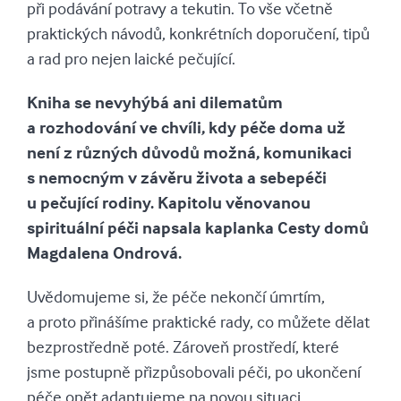
při podávání potravy a tekutin. To vše včetně
praktických návodů, konkrétních doporučení, tipů
a rad pro nejen laické pečující.
Kniha se nevyhýbá ani dilematům
a rozhodování ve chvíli, kdy péče doma už
není z různých důvodů možná, komunikaci
s nemocným v závěru života a sebepéči
u pečující rodiny. Kapitolu věnovanou
spirituální péči napsala kaplanka Cesty domů
Magdalena Ondrová.
Uvědomujeme si, že péče nekončí úmrtím,
a proto přinášíme praktické rady, co můžete dělat
bezprostředně poté. Zároveň prostředí, které
jsme postupně přizpůsobovali péči, po ukončení
péče opět adaptujeme na novou situaci.