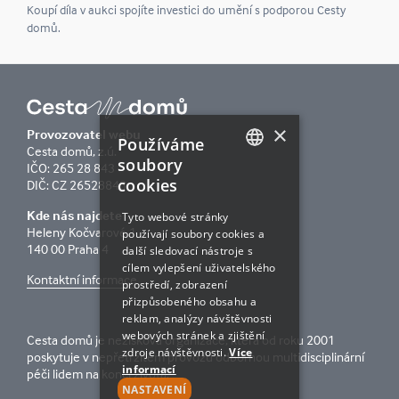
Koupí díla v aukci spojíte investici do umění s podporou Cesty
domů.
×
Provozovatel webu
Používáme
Cesta domů, z.ú.
soubory
IČO: 265 28 843
cookies
CZECH
DIČ: CZ 26528843
ENGLISH
Kde nás najdete
Tyto webové stránky
Heleny Kočvarové 1
používají soubory cookies a
140 00 Praha 4
další sledovací nástroje s
cílem vylepšení uživatelského
Kontaktní informace
prostředí, zobrazení
přizpůsobeného obsahu a
reklam, analýzy návštěvnosti
webových stránek a zjištění
Cesta domů je nezisková organizace, která od roku 2001
zdroje návštěvnosti.
Více
poskytuje v nepřetržitém provozu odbornou multidisciplinární
informací
péči lidem na konci života.
NASTAVENÍ