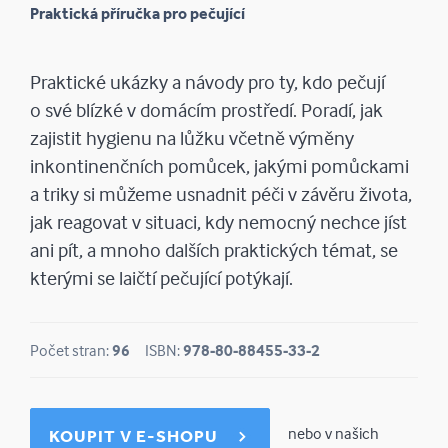
Praktická příručka pro pečující
Praktické ukázky a návody pro ty, kdo pečují
o své blízké v domácím prostředí. Poradí, jak
zajistit hygienu na lůžku včetně výměny
inkontinenčních pomůcek, jakými pomůckami
a triky si můžeme usnadnit péči v závěru života,
jak reagovat v situaci, kdy nemocný nechce jíst
ani pít, a mnoho dalších praktických témat, se
kterými se laičtí pečující potýkají.
Počet stran:
96
ISBN:
978‑80‑88455‑33‑2
nebo v našich
KOUPIT V E-SHOPU