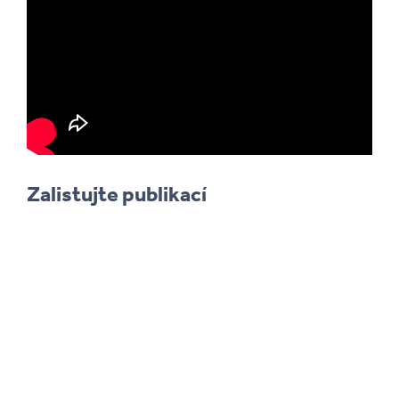
Zalistujte publikací
CD Pecujeme v zaveru zivota ISSUU (1)