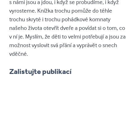
s námi jsou a jdou, i když se probudíme, i když
vyrosteme. Knížka trochu pomůže do téhle
trochu skryté i trochu pohádkové komnaty
našeho života otevřít dveře a povídat si o tom, co
v ní je. Myslím, že děti to velmi potřebují a jsou za
možnost vyslovit svá přání a vyprávět o snech
vděčné.
Zalistujte publikací
cd-matous-v-litacim-dome