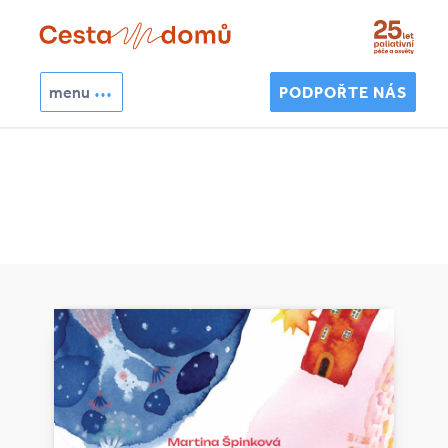
Přejít k hlavnímu obsahu
menu
PODPOŘTE NÁS
Hledat
Vyhledávání