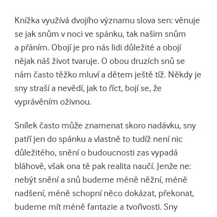
Knížka využívá dvojího významu slova sen: věnuje
se jak snům v noci ve spánku, tak našim snům
a přáním. Obojí je pro nás lidi důležité a obojí
nějak náš život tvaruje. O obou druzích snů se
nám často těžko mluví a dětem ještě tíž. Někdy je
sny straší a nevědí, jak to říct, bojí se, že
vyprávěním oživnou.
Snílek často může znamenat skoro nadávku, sny
patří jen do spánku a vlastně to tudíž není nic
důležitého, snění o budoucnosti zas vypadá
bláhově, však ona tě pak realita naučí. Jenže ne:
nebýt snění a snů budeme méně něžní, méně
nadšení, méně schopní něco dokázat, překonat,
budeme mít méně fantazie a tvořivosti. Sny