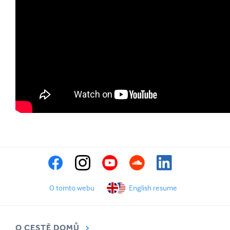
O tomto webu
English resume
O CESTĚ DOMŮ