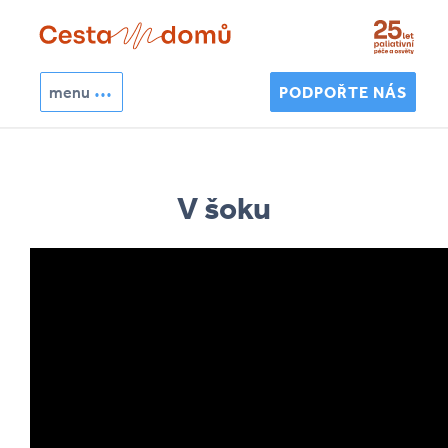
Přejít k hlavnímu obsahu
menu
PODPOŘTE NÁS
Hledat
Vyhledávání
V šoku