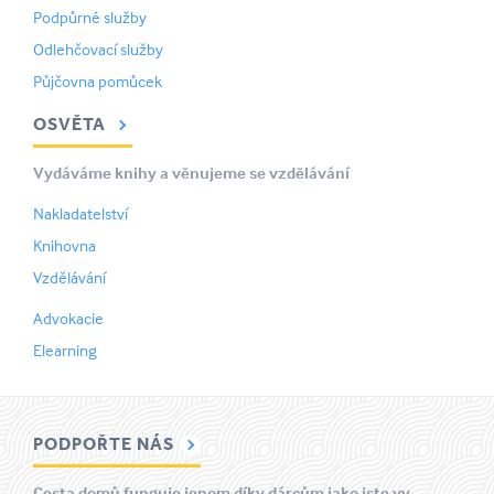
Podpůrné služby
Odlehčovací služby
Půjčovna pomůcek
OSVĚTA
Vydáváme knihy a věnujeme se vzdělávání
Nakladatelství
Knihovna
Vzdělávání
Advokacie
Elearning
PODPOŘTE NÁS
Cesta domů funguje jenom díky dárcům jako jste vy