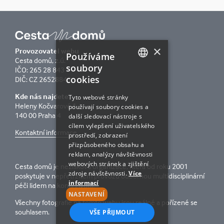
×
Provozovatel webu
Používáme
Cesta domů, z.ú.
soubory
IČO: 265 28 843
cookies
DIČ: CZ 26528843
CZECH
Kde nás najdete
ENGLISH
Tyto webové stránky
Heleny Kočvarové 1
používají soubory cookies a
140 00 Praha 4
další sledovací nástroje s
cílem vylepšení uživatelského
Kontaktní informace
prostředí, zobrazení
přizpůsobeného obsahu a
reklam, analýzy návštěvnosti
webových stránek a zjištění
Cesta domů je nezisková organizace, která od roku 2001
zdroje návštěvnosti.
Více
poskytuje v nepřetržitém provozu odbornou multidisciplinární
informací
péči lidem na konci života.
NASTAVENÍ
Všechny fotografie na tomto webu jsou reálné a pořízené se
souhlasem.
VŠE PŘIJMOUT