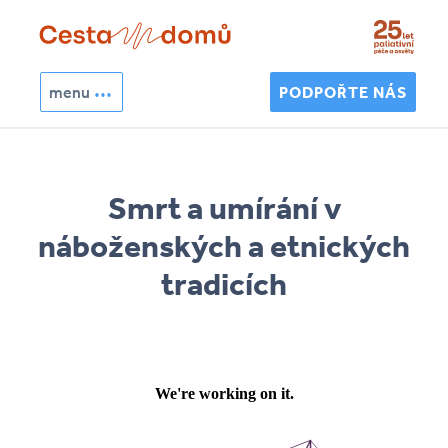
Přejít k hlavnímu obsahu
menu
PODPOŘTE NÁS
Hledat
Vyhledávání
Smrt a umírání v
náboženských a etnických
tradicích