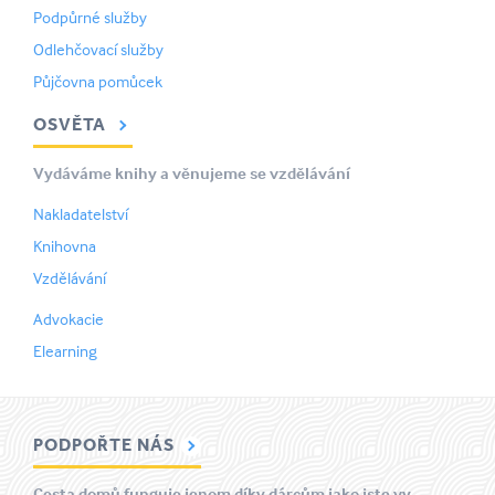
Podpůrné služby
Odlehčovací služby
Půjčovna pomůcek
OSVĚTA
Vydáváme knihy a věnujeme se vzdělávání
Nakladatelství
Knihovna
Vzdělávání
Advokacie
Elearning
PODPOŘTE NÁS
Cesta domů funguje jenom díky dárcům jako jste vy