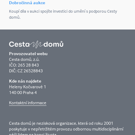
Dobročinná aukce
Koupí díla v aukci spojíte investici do umění s podporou Cesty
domů.
Provozovatel webu
Cesta domů, z.ú.
IČO: 265 28 843
DIČ: CZ 26528843
Kde nás najdete
Heleny Kočvarové 1
140 00 Praha 4
Kontaktní informace
Cesta domů je nezisková organizace, která od roku 2001
poskytuje v nepřetržitém provozu odbornou multidisciplinární
péči lidem na konci života.