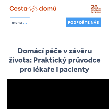
Přejít k hlavnímu obsahu
menu
PODPOŘTE NÁS
Hledat
Vyhledávání
Domácí péče v závěru
života: Praktický průvodce
pro lékaře i pacienty