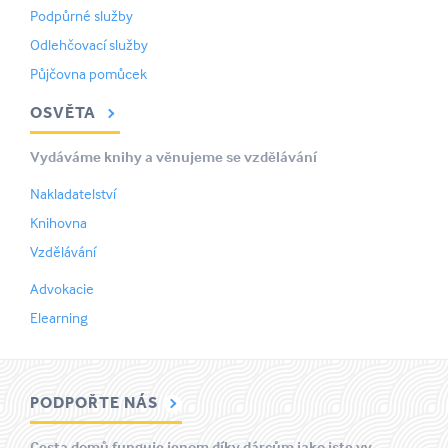
Podpůrné služby
Odlehčovací služby
Půjčovna pomůcek
OSVĚTA
Vydáváme knihy a věnujeme se vzdělávání
Nakladatelství
Knihovna
Vzdělávání
Advokacie
Elearning
PODPOŘTE NÁS
Cesta domů funguje jenom díky dárcům jako jste vy