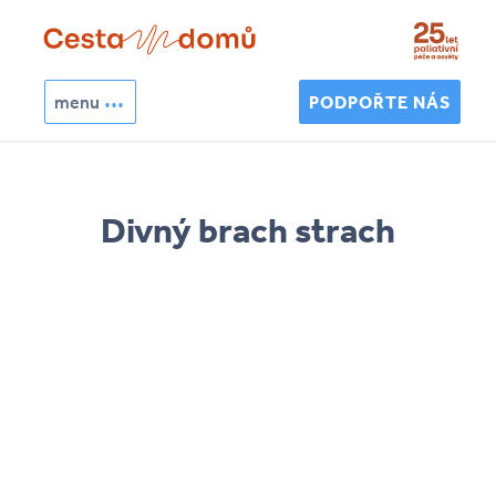
Přejít k hlavnímu obsahu
menu
PODPOŘTE NÁS
Hledat
Vyhledávání
Divný brach strach