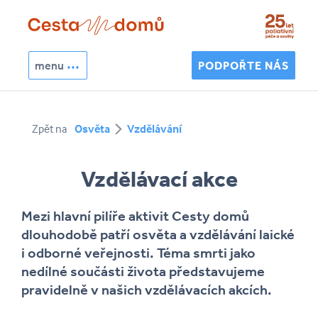
Přejít k hlavnímu obsahu
menu
PODPOŘTE NÁS
Hledat
Zpět na
Osvěta
Vzdělávání
Vyhledávání
Vzdělávací akce
Mezi hlavní pilíře aktivit Cesty domů
dlouhodobě patří osvěta a vzdělávání laické
i odborné veřejnosti. Téma smrti jako
nedílné součásti života představujeme
pravidelně v našich vzdělávacích akcích.