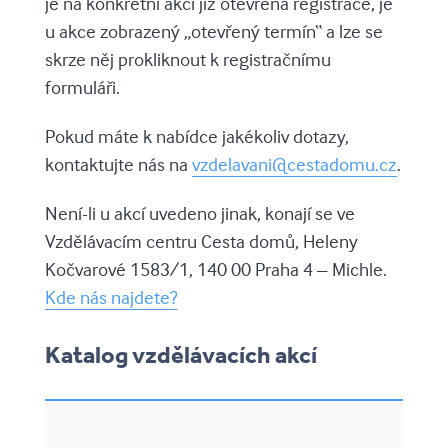
je na konkrétní akci již otevřená registrace, je
u akce zobrazený „otevřený termín“ a lze se
skrze něj prokliknout k registračnímu
formuláři.
Pokud máte k nabídce jakékoliv dotazy,
kontaktujte nás na
vzdelavani@cestadomu.cz
.
Není-li u akcí uvedeno jinak, konají se ve
Vzdělávacím centru Cesta domů, Heleny
Kočvarové 1583/1, 140 00 Praha 4 – Michle.
Kde nás najdete?
Katalog vzdělávacích akcí