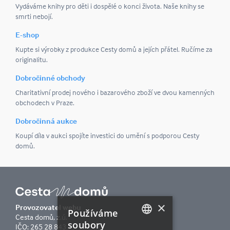
Vydáváme knihy pro děti i dospělé o konci života. Naše knihy se
smrti nebojí.
E-shop
Kupte si výrobky z produkce Cesty domů a jejích přátel. Ručíme za
originalitu.
Dobročinné obchody
Charitativní prodej nového i bazarového zboží ve dvou kamenných
obchodech v Praze.
Dobročinná aukce
Koupí díla v aukci spojíte investici do umění s podporou Cesty
domů.
×
Provozovatel webu
Používáme
Cesta domů, z.ú.
soubory
IČO: 265 28 843