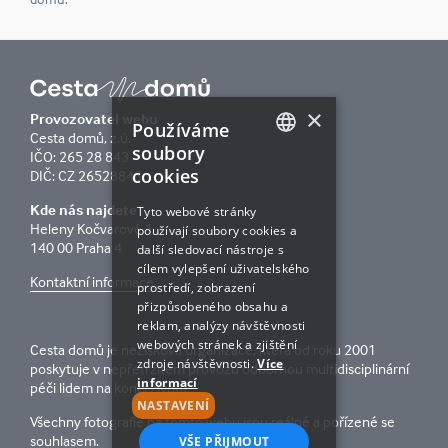
×
Provozovatel webu
Používáme
Cesta domů, z.ú.
soubory
IČO: 265 28 843
cookies
CZECH
DIČ: CZ 26528843
ENGLISH
Kde nás najdete
Tyto webové stránky
Heleny Kočvarové 1
používají soubory cookies a
140 00 Praha 4
další sledovací nástroje s
cílem vylepšení uživatelského
Kontaktní informace
prostředí, zobrazení
přizpůsobeného obsahu a
reklam, analýzy návštěvnosti
webových stránek a zjištění
Cesta domů je nezisková organizace, která od roku 2001
zdroje návštěvnosti.
Více
poskytuje v nepřetržitém provozu odbornou multidisciplinární
informací
péči lidem na konci života.
NASTAVENÍ
Všechny fotografie na tomto webu jsou reálné a pořízené se
souhlasem.
VŠE PŘIJMOUT