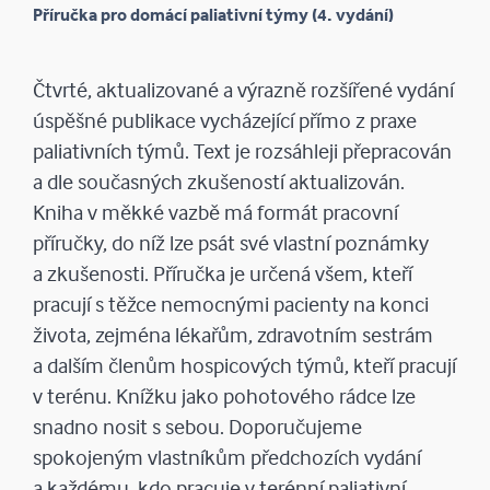
Příručka pro domácí paliativní týmy (4. vydání)
Čtvrté, aktualizované a výrazně rozšířené vydání
úspěšné publikace vycházející přímo z praxe
paliativních týmů. Text je rozsáhleji přepracován
a dle současných zkušeností aktualizován.
Kniha v měk­ké vazbě má formát pracovní
příručky, do níž lze psát své vlastní poznámky
a zkušenosti. Příručka je určená všem, kteří
pracují s těž­ce nemocnými pacienty na konci
života, zejména lékařům, zdravotním sestrám
a dalším členům hospicových týmů, kteří pracují
v terénu. Knížku jako pohotového rádce lze
snadno nosit s sebou. Doporučujeme
spokojeným vlastníkům předchozích vydání
a každému, kdo pracuje v terénní paliativní