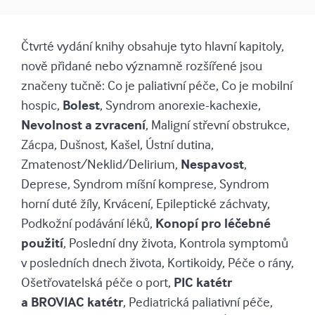
Čtvrté vydání knihy obsahuje tyto hlavní kapitoly,
nově přidané nebo významně rozšířené jsou
značeny tučně: Co je paliativní péče, Co je mobilní
hospic,
Bolest
, Syndrom anorexie-kachexie,
Nevolnost a zvracení
, Maligní střevní obstrukce,
Zácpa, Dušnost, Kašel, Ústní dutina,
Zmatenost/Neklid/Delirium,
Nespavost
,
Deprese, Syndrom míšní komprese, Syndrom
horní duté žíly, Krvácení, Epileptické záchvaty,
Podkožní podávání léků,
Konopí pro léčebné
použití
, Poslední dny života, Kontrola symptomů
v posledních dnech života, Kortikoidy, Péče o rány,
Ošetřovatelská péče o port,
PIC katétr
a BROVIAC katétr
, Pediatrická paliativní péče,