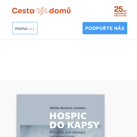
Přejít k hlavnímu obsahu
menu
PODPOŘTE NÁS
Hledat
Vyhledávání